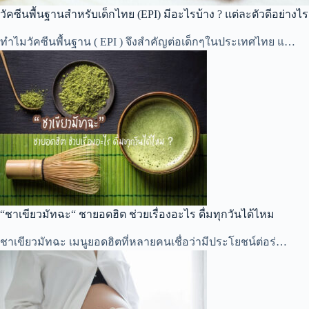
วัคซีนพื้นฐานสำหรับเด็กไทย (EPI) มีอะไรบ้าง ? แต่ละตัวดีอย่างไร
ทำไมวัคซีนพื้นฐาน ( EPI ) จึงสำคัญต่อเด็กๆในประเทศไทย แ…
“ชาเขียวมัทฉะ“ ชายอดฮิต ช่วยเรื่องอะไร ดื่มทุกวันได้ไหม
ชาเขียวมัทฉะ เมนูยอดฮิตที่หลายคนเชื่อว่ามีประโยชน์ต่อร่…