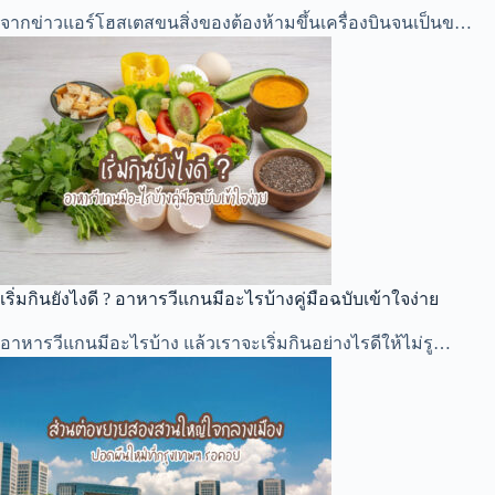
จากข่าวแอร์โฮสเตสขนสิ่งของต้องห้ามขึ้นเครื่องบินจนเป็นข…
เริ่มกินยังไงดี ? อาหารวีแกนมีอะไรบ้างคู่มือฉบับเข้าใจง่าย
อาหารวีแกนมีอะไรบ้าง แล้วเราจะเริ่มกินอย่างไรดีให้ไม่รู…