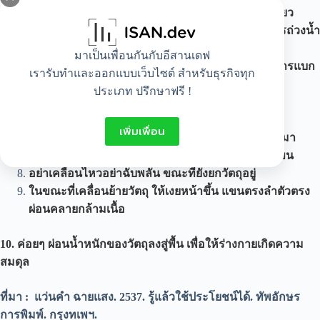
อย่ายกวัตถุที่หนักเกินกำลังจนไม่สามารถยกได้คนเดียว
ย่อตัวลงเพื่อยกของแทนการก้ม เพราะการก้มเป็นการถ่วงน้ำ
หนักทำให้หลังทรุดลงไปมากกว่าเดิม
มาเป็นเพื่อนกันกับอีสานเดฟ
ยืนบนพื้นที่มีความมั่นคงเพียงพอสำหรับเป็นฐานในการแบก
เรารับทำและออกแบบเว็บไซต์ สำหรับธุรกิจทุก
รับน้ำหนัก
ประเภท ปรึกษาฟรี !
ยึดวัตถุที่ต้องการยกให้แน่น
ใช้นิ้วรองรับไว้ใต้วัตถุเพื่อกระจายน้ำหนัก
เพิ่มเพื่อน
ค่อยๆยกวัตถุขึ้นจากพื้นโดยใช้กล้ามเนื้อขาดันตัวขึ้นมา
นำวัตถุเข้าไปไว้ใกล้ๆ ลำตัวเพื่ออจะได้ไม่ต้องเกร็งแขน
อย่าเคลื่อนไหวอย่าฉับพลัน ขณะที่ยังยกวัตถุอยู่
ในขณะที่เคลื่อนย้ายวัตถุ ให้เงยหน้าขึ้น แขนตรงลำตัวตรง
ผ่อนคลายกล้ามเนื้อ
10. ค่อยๆ ผ่อนน้ำหนักของวัตถุลงสู่พื้น เพื่อให้ร่างกายเกิดความ
สมดุล
ที่มา : แว่นคำ ฉายแสง.
2537.
รู้แล้วใช้ประโยชน์ได้. ทัพอักษร
การพิมพ์. กรุงทเพฯ.