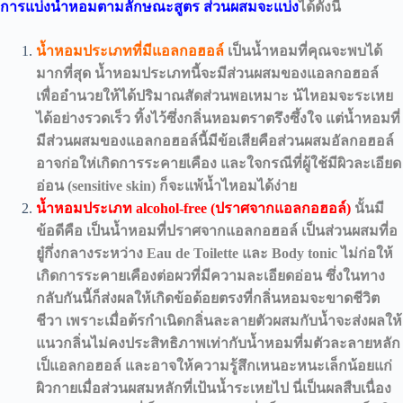
การแบ่งน้ำหอมตามลักษณะสูตร ส่วนผสมจะแบ่ง
ได้ดังนี้
น้ำหอมประเภทที่มีแอลกอฮอล์
เป็นน้ำหอมที่คุณจะพบได้
มากที่สุด น้ำหอมประเภทนี้จะมีส่วนผสมของแอลกอฮอล์
เพื่ออำนวยให้ได้ปริมาณสัดส่วนพอเหมาะ น้ไหอมจะระเหย
ได้อย่างรวดเร็ว ทิ้งไว้ซึ่งกลิ่นหอมตราตรึงซึ้งใจ แต่น้ำหอมที่
มีส่วนผสมของแอลกอฮอล์นี้มีข้อเสียคือส่วนผสมอัลกอฮอล์
อาจก่อให่เกิดการระคายเคือง และใจกรณีที่ผู้ใช้มีผิวละเอียด
อ่อน (sensitive skin) ก็จะแพ้น้ำไหอมได้ง่าย
น้ำหอมประเภท alcohol-free (ปราศจากแอลกอฮอล์)
นั้นมี
ข้อดีคือ เป็นน้ำหอมที่ปราศจากแอลกอฮอล์ เป็นส่วนผสมที่อ
ยู๋กึ่งกลางระหว่าง Eau de Toilette และ Body tonic ไม่ก่อให้
เกิดการระคายเคืองต่อผวที่มีความละเอียดอ่อน ซึ่งในทาง
กลับกันนี้ก็ส่งผลให้เกิดข้อด้อยตรงที่กลิ่นหอมจะขาดชีวิต
ชีวา เพราะเมื่อต้รกำเนิดกลิ่นละลายตัวผสมกับน้ำจะส่งผลให้
แนวกลิ่นไม่คงประสิทธิภาพเท่ากับน้ำหอมที่มตัวละลายหลัก
เป็แอลกอฮอล์ และอาจให้ความรู้สึกเหนอะหนะเล็กน้อยแก่
ผิวกายเมื่อส่วนผสมหลักที่เป้นน้ำระเหยไป นี่เป็นผลสืบเนื่อง