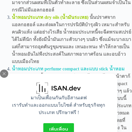
มาจากส่วนผสมที่เป็นตัวทำละลาย ซึ่งเป็นส่วนผสมจำเป็นใน
กรณีไม่มีแอลกอฮอล์
น้ำหอมประเภท dry oils (น้ำมันระเหย)
นั้นปราศจาก
แอลกอฮอล์ และส่งผลในการปรนิบัติบำรุงผิว เหมาะสำหรับ
คนผิวแห้ง แต่อย่างไรเสีย น้ำหอมประเภทนี้จะฉีดพรมสเปรย์
ได้ไม่ดีนัก ทั้งยังมีน้ำมันเกาะตัวบางๆ บนผิว ซึ่งแม้จะบางเบา
แต่ก็สามารถอุดตันรูขุมขนและ เหนอะหนะ ทำให้กลายเป็น
น้ำหอมอันไม่พีงประสงค์ในสภาพอากาศร้อน และอบอ้าว
แบบเมืองไทย
น้ำหอมประเภท perfume compact และแบบ stick น้ำหอม
แบบ compact
นี้ เล่าขานกันว่ามีมาแต่โบราณโน่น หน้าตาก้
เป้นผลึกแน่นเหมือนแป้งตลับ หรือรองพื้นประเภท compact
เวลาใช้ก็แค่แตะปลายนิ้วเกลี่ยลงไปบนแป้งน้ำหอมเบาๆ แล้ว
มาเป็นเพื่อนกันกับอีสานเดฟ
ทาลงตรงจุดชีพจร ปัจจุบันก็มีคนหวนไห้หากรรมวิธีแบบนี้
เรารับทำและออกแบบเว็บไซต์ สำหรับธุรกิจทุก
เลยนำมาใช้ผลิตน้ำหอมบ้าง หากมักผลิตออกมาเป้นประเภท
ประเภท ปรึกษาฟรี !
ผลิตภัณฑ์มีจำนวนจำกัด (limited edition) คือ หมดแล้วหมด
เลย สำหรับน้ำหอมแบบแท่งจะมีหน้าตาคล้ายลิปติกโดยที่
เนื้อผลิตภัณฑ์ ส่วนมากมักใช้สูตรส่วนผสมเนื้อเจลแข็ง ใน
เพิ่มเพื่อน