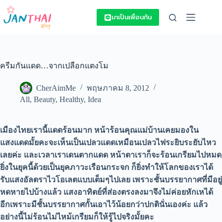
Skip
to
มาเป็นเพื่อนกัน
content
ครีมกันแดด…จากเปลือกแตงโม
CherAimMe
พฤษภาคม 8, 2012
All
,
Beauty
,
Healthy
,
Idea
เมืองไทยเรานี้แดดร้อนมาก หน้าร้อนคุณแม่บ้านเคยมองใน
แสงแดดมั้ยคะจะเห็นเป็นเปลวแดดเหมือนเปลวไฟระยิบระยับไหว
เลยค่ะ และเวลาเราเดนตากแดด หน้าตาเราก็จะร้อนเกรียมไปหมด
ยิ่งในยุคนี้ด้วยเป็นยุคภาวะเรือนกระจก ก็ยิ่งทำให้โลกของเราได้
รับแสงอัลตราไวโอเลตแบบเต็มๆไปเลย เพราะ
ชั้นบรรยากาศ
ที่มีอยู่
หดหายไปบ้างแล้ว แสงอาทิตย์ที่ส่องตรงลงมาจึงไม่ค่อยหักเหได้
อีกเพราะมี
ชั้นบรรยากาศ
กั้นเอาไว้น้อยกว่าปกตินั่นเองค่ะ แล้ว
อย่างนี้ไม่ร้อนไม่ไหม้เกรียมก็ให้รู้ไปจริงมั้ยคะ