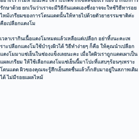
อย่างไร ก็ไม่หายนะคะ เพราะเกิดจากเซลล์ของเราเอง ยากแก่การ
รักษาด้วย ยกเว้นว่าเราจะมีวิธีกันแดดเองซึ่งอาจจะใหช้วิธีทารอย
ไหม้เกรียมของการโดนแดดนั้นให้หายไปด้วยตัวยาธรรมชาติค่ะ
คือเปลือกแตงโม
เวลาเรากินเนื้อแตงโมหมดแล้วเหลือแต่เปลือก อย่าทิ้งนะคะเพ
ราะปลือกแตงโมใช้บำรุงผิวได้ วิธีทำง่ายๆ ก็คือ ให้คุณนำเปลือก
แตงโมมาแช่เย็นในช่องแข็งเลยนะคะ เมื่อใดผิวเราถูกแดดเผาเป็น
แผลเกรียม ให้ใช้เลือกแตงโมแช่เย็นนี้มาโปะที่แสบๆร้อนๆเพราะ
โดนแดด ผิวของคุณจะรู้สึกเย็นสดชื่นแล้วก็กลับมาอยู่ในสภาพเดิม
ได้ ไม่มีรอยแผลไหม้