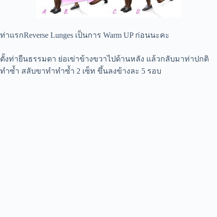
ท่าแรกReverse Lunges เป็นการ Warm UP ก่อนนะคะ
ตั้งท่ายืนธรรมดา ย่อเข่าข้างขวาไปด้านหลัง แล้วกลับมาท่าปกติ
ทำซ้ำ สลับขาทำทำซ้ำ 2 เซ็ท ขึ้นลงข้างละ 5 รอบ