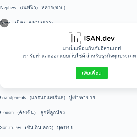
Nephew (เนฟฟิว) หลาย(ชาย)
Niece (นีช) หลาน(สาว)
Aunt (อานท์) ป้า/น้า
มาเป็นเพื่อนกันกับอีสานเดฟ
Uncle (อังเคิล) ลุง/อา
เรารับทำและออกแบบเว็บไซต์ สำหรับธุรกิจทุกประเภท 
Grandmother (แกรนดมาเธอะ) ยาย/ย่า
เพิ่มเพื่อน
Grandfather (แกรนดฟาเธอะ) ปู่/ตา
Grandparents (แกรนดแพเรินส) ปู่/ย่า/ตา/ยาย
Cousin (คัชเซิน) ลูกพี่ลูกน้อง
Son-in-law (ซัน-อิน-ลอว) บุตรเขย