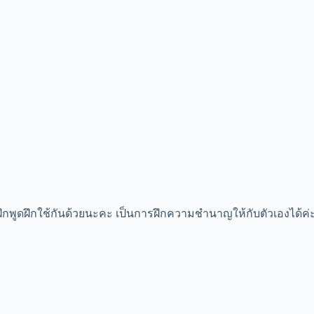
ฝึกพูดฝึกใช้กันด้วยนะคะ เป็นการฝึกความชำนาญให้กับตัวเองได้ค่