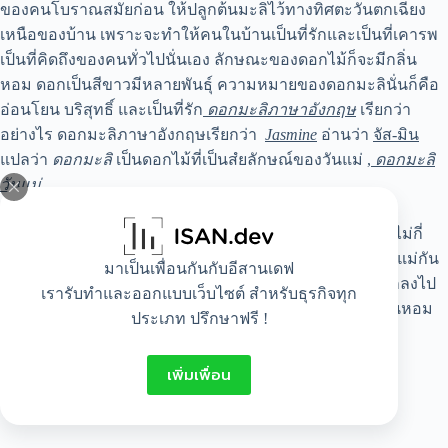
ของคนโบราณสมัยก่อน ให้ปลูกต้นมะลิไว้ทางทิศตะวันตกเฉียง
เหนือของบ้าน เพราะจะทำให้คนในบ้านเป็นที่รักและเป็นที่เคารพ
เป็นที่คิดถึงของคนทั่วไปนั่นเอง ลักษณะของดอกไม้ก็จะมีกลิ่น
หอม ดอกเป็นสีขาวมีหลายพันธุ์ ความหมายของดอกมะลินั่นก็คือ
อ่อนโยน บริสุทธิ์ และเป็นที่รัก
ดอกมะลิภาษาอังกฤษ
เรียกว่า
อย่างไร
ดอกมะลิภาษาอังกฤษ
เรียกว่า
Jasmine
อ่านว่า
จัส-มิน
แปลว่า
ดอกมะลิ
เป็นดอกไม้ที่เป็นสํยลักษณ์ของวันแม่ ,
ดอกมะลิ
วันแม่
ก็เป็นคำศัพท์ง่ายๆแปลความหมายได้ตรงตัวเลยค่ะ และอีกไม่กี่
เดือนก็จะถึงวันแม่แล้ว ไปหาดอกมะลิมาปลูกไว้มอบให้คุณแม่กัน
มาเป็นเพื่อนกันกับอีสานเดฟ
ดีกว่า ปลูกตอนนี้ รดน้ำพรวนดินใส่ปุ๋ยใส่ใจ และใส่ความรักลงไป
เรารับทำและออกแบบเว็บไซต์ สำหรับธุรกิจทุก
ถึงวันที่ 12 สิงหา ดอกมะลิที่เราปลูกเองคงจะเบ่งบานส่งกลิ่นหอม
ประเภท ปรึกษาฟรี !
ฟุ้ง ทันมอบให้คุณแม่พอดีเลยแหละ
เพิ่มเพื่อน