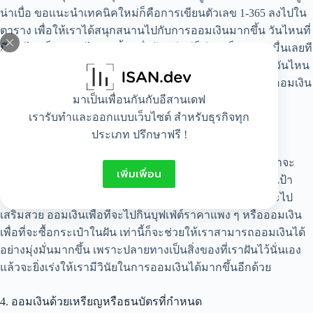
น่าเบื่อ ขอแนะนำเทคนิคใหม่ก็คือการเขียนตัวเลข 1-365 ลงไปใน
ตาราง เพื่อให้เราได้สนุกสนานไปกับการออมเงินมากขึ้น วันไหนที่
มีเท่าไหร่ก็ออมลงไปเท่านั้น เมื่อรู้ตัวอีกทีก็มีเงินเป็นหลักหมื่นเลยที
เดียว วันไหนที่มีน้อยก็ออมเป็น 2 บาท หรือ 11 บาท ก็ยังได้ วันไหน
ที่มีเยอะหน่อยก็ออมไปเลยสัก 256 บาท เท่านี้ก็จะทำให้เราออมเงิน
มาเป็นเพื่อนกันกับอีสานเดฟ
ได้อย่างกระตือรือร้นมากขึ้น
เรารับทำและออกแบบเว็บไซต์ สำหรับธุรกิจทุก
ประเภท ปรึกษาฟรี !
3. ตั้งเป้าหมายของการออมเงิน
การที่เราจะทำภารกิจใด ๆ ก็ตามให้สำเร็จ สิ่งสำคัญก็คือเราจะ
เพิ่มเพื่อน
ต้องมีเป้าหมาย โดยให้วาดภาพ เขียน หรือแปะรูปภาพของเป้า
หมายไว้ในตารางออมเงินให้เห็นชัด ๆ เช่น ออมเงินเพื่อที่จะไป
เสริมสวย ออมเงินเพื่อที่จะไปกินบุฟเฟ่ต์ราคาแพง ๆ หรือออมเงิน
เพื่อที่จะซื้อกระเป๋าในฝัน เท่านี้ก็จะช่วยให้เราสามารถออมเงินได้
อย่างมุ่งมั่นมากขึ้น เพราะปลายทางเป็นสิ่งของที่เราฝันไว้นั่นเอง
แล้วจะยิ่งเร่งให้เรามีวินัยในการออมเงินได้มากขึ้นอีกด้วย
4. ออมเงินด้วยเหรียญหรือธนบัตรที่กำหนด