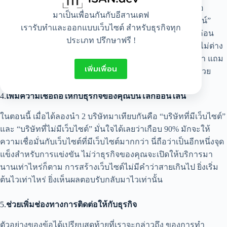
โฆษณาขนาดใหญ่ การประชาสัมพันธ์ผ่านช่องทางวิทยุ สื่อ
มาเป็นเพื่อนกันกับอีสานเดฟ
โทรศัพท์ต่าง ๆ และที่เป็นที่นิยมในตอนนี้จะเป็น “สื่อออนไลน์”
เรารับทำและออกแบบเว็บไซต์ สำหรับธุรกิจทุก
อย่างเช่นการยิงแอดในแพลตฟอร์มต่าง ๆ ซึ่งมีค่าใช้จ่ายที่ค่อน
ประเภท ปรึกษาฟรี !
ข้างสูงเลยทีเดียว แม้ว่าการทำเว็บไซต์บริษัทจะมีค่าใช้จ่ายไม่ต่าง
กัน แต่ถ้าลงมือทำอย่างถูกต้อง จะเห็นผลในระยะยาวที่ดีกว่า แถม
เพิ่มเพื่อน
ยังประหยัดงบประมาณในการทำโฆษณาได้พอสมควรอีกด้วย
4.
เพิ่มความเชื่อถือให้กับธุรกิจของคุณบนโลกออนไลน์
ในตอนนี้ เมื่อได้ลองนำ 2 บริษัทมาเทียบกันคือ “บริษัทที่มีเว็บไซต์”
และ “บริษัทที่ไม่มีเว็บไซต์” มั่นใจได้เลยว่าเกือบ 90% มักจะให้
ความเชื่อมั่นกับเว็บไซต์ที่มีเว็บไซต์มากกว่า นี่ถือว่าเป็นอีกหนึ่งจุด
แข็งสำหรับการแข่งขัน ไม่ว่าธุรกิจของคุณจะเปิดให้บริการมา
นานเท่าไหร่ก็ตาม การสร้างเว็บไซต์ไม่มีคำว่าสายเกินไป ยิ่งเริ่ม
ต้นไวเท่าไหร่ ยิ่งเห็นผลตอบรับกลับมาไวเท่านั้น
5.
ช่วยเพิ่มช่องทางการติดต่อให้กับธุรกิจ
ตัวอย่างของข้อได้เปรียบสุดท้ายที่เราจะกล่าวถึง ของการทำ