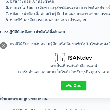
ปัสสาวะก่อนเข้าห้องผ่าตัด
ท่านจะได้รับยาระงับความรู้สึกชนิดฉีดเข้าทางไขสันหลัง หรื
หลังการผ่าตัด เมื่อท่านเริ่มรู้สึกปวดแผล สามารถขอยาบรรเท
หากทีข้อสงสัยควรถามพยาบาลประจำหอผู่วย
การปฏิบัติตัวหลังการผ่าตัดไส้ติ่งอักเสบ
กรณีได้รับยาระงับความรู้สึก ชนิดฉีดยาเข้าไปในไขสันหลัง ใ
กรณีได้รับยาระงับความรู้สึกชนิดระงับความรู้สึกทั่วร่า
พลิกตะแคงตัวบ่อยๆ
ถ้ามีอาการไอ หรือมีเสมหะ ควรหายใจเข้า ออกลึกๆ และไออ
มาเป็นเพื่อนกันกับอีสานเดฟ
หากปัสสาวะไม่ออก ควรบอกพยาบาลทราบ
เรารับทำและออกแบบเว็บไซต์ สำหรับธุรกิจทุกประเภท 
เมื่อมีอาการปวดแผลผ่าตัด ควรแจ้งพยาบาลทราบ
งดน้ำและอาหารหลังการผ่าตัดจนกระทั่ง แพทย์อนุญาตให้
เพิ่มเพื่อน
หลังการผ่าตัด 24 ชั่วโมง ควรลุกเดินเพื่อให้ร่างกานฟื้นสภาพได
คำแนะนำเมื่อผู้ป่วยกลับบ้าน