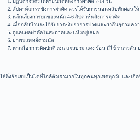
ปฏิบัติกิจวัตรได้ตามปกติหลังการผ่าตัด 7-14 วัน
สัปดาห์แกรหฃังการผ่าตัด ควรได้รับการนอนหลับพักผ่อนให้
หลีกเลี่ยงการยกของหนัก 4-6 สัปดาห์หลังการผ่าตัด
เมื่อกลับบ้านจะได้รับยาระงับอาการปวดและยาอื่นๆตามคว
ดูแลแผลผ่าตัดในสะอาดและแห้งอยู่เสมอ
มาพบแพทย์ตามนัด
หากมีอาการผิดปกติ เช่น แผลบวม แดง ร้อน มีไข้ หนาวสั่น
ไส้ติ่งอักเสบเป็นโคที่ใกล้ตัวเรามากในทุกคนทุกเพศทุกวัย และเกิดข