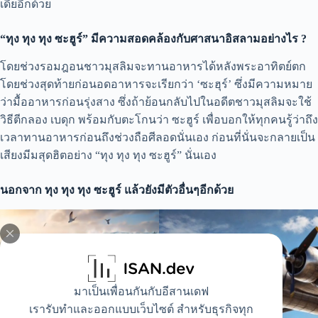
เดียอีกด้วย
“ทุง ทุง ทุง ซะฮูร์” มีความสอดคล้องกับศาสนาอิสลามอย่างไร ?
โดยช่วงรอมฎอนชาวมุสลิมจะทานอาหารได้หลังพระอาทิตย์ตก
โดยช่วงสุดท้ายก่อนอดอาหารจะเรียกว่า ‘ซะฮุร์’ ซึ่งมีความหมาย
ว่ามื้ออาหารก่อนรุ่งสาง ซึ่งถ้าย้อนกลับไปในอดีตชาวมุสลิมจะใช้
วิธีตีกลอง เบดุก พร้อมกับตะโกนว่า ซะฮูร์ เพื่อบอกให้ทุกคนรู้ว่าถึง
เวลาทานอาหารก่อนถึงช่วงถือศีลอดนั่นเอง ก่อนที่นั่นจะกลายเป็น
เสียงมีมสุดฮิตอย่าง “ทุง ทุง ทุง ซะฮูร์” นั่นเอง
นอกจาก ทุง ทุง ทุง ซะฮูร์ แล้วยังมีตัวอื่นๆอีกด้วย
มาเป็นเพื่อนกันกับอีสานเดฟ
เรารับทำและออกแบบเว็บไซต์ สำหรับธุรกิจทุก