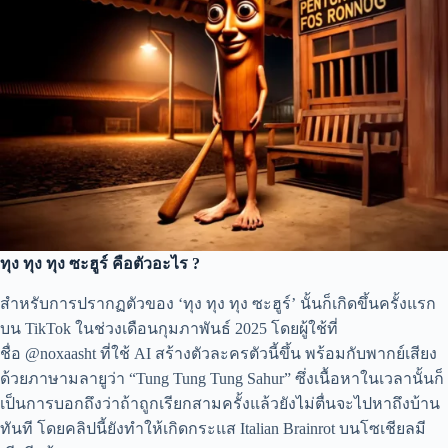
ทุง ทุง ทุง ซะฮูร์ คือตัวอะไร ?
สำหรับการปรากฏตัวของ ‘ทุง ทุง ทุง ซะฮูร์’ นั้นก็เกิดขึ้นครั้งแรก
บน TikTok ในช่วงเดือนกุมภาพันธ์ 2025 โดยผู้ใช้ที่
ชื่อ @noxaasht ที่ใช้ AI สร้างตัวละครตัวนี้ขึ้น พร้อมกับพากย์เสียง
ด้วยภาษามลายูว่า “Tung Tung Tung Sahur” ซึ่งเนื้อหาในเวลานั้นก็
เป็นการบอกถึงว่าถ้าถูกเรียกสามครั้งแล้วยังไม่ตื่นจะไปหาถึงบ้าน
ทันที โดยคลิปนี้ยังทำให้เกิดกระแส Italian Brainrot บนโซเชียลมี