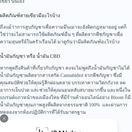
เขียว นั่นเอง
ผลิตภัณฑ์สายเขียวมีอะไรบ้าง
ถึงแม้ว่าการสูบกัญชาเพื่อความมึนเมาจะยังผิดกฎหมายอยู่ แต่ก็
ใช่ว่าจะไม่สามารถใช้ผลิตภัณฑ์อื่น ๆ ที่ผลิตจากพืชกัญชาเพื่อ
ความสุนทรีย์ในครัวเรือนได้ มาดูกันว่ามีผลิตภัณฑ์อะไรบ้าง
น้ำมันกัญชา หรือ น้ำมัน CBD
หากพูดถึงสินค้าที่เกี่ยวกับกัญชา คงจะไม่พูดถึงน้ำมันกัญชาไม่ได้
น้ำมันกัญชาผลิตจากสารสกัด Cannabidiol จากพืชกัญชา ซึ่งมี
คุณสมบัติช่วยให้คุณรู้สึกผ่อนคลาย บรรเทาความวิตกกังวล ลด
อาการเจ็บปวด และช่วยให้คุณนอนหลับสบายมากขึ้น และหนึ่งใน
แบรนด์แถวหน้าของเมืองไทย ที่มี
ร้านค้าออนไลน์อย่าง Bloom
ก็มี
น้ำมันกัญชาคุณภาพสูงที่ผลิตจากธรรมชาติ 100% และผ่านการ
ทดลองจากห้องปฏิบัติการที่ได้รับมาตรฐาน
เยลลี่ CBD