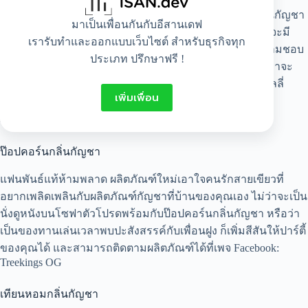
เยลลี่ CBD เป็นผลิตภัณฑ์กัญชาทางเลือกเช่นเดียวกับน้ำมันกัญชา
มาเป็นเพื่อนกันกับอีสานเดฟ
ซึ่งอัดแน่นไปด้วยสรรพคุณต่าง ๆ ของสารสกัด CBD แต่ว่าจะมี
เรารับทำและออกแบบเว็บไซต์ สำหรับธุรกิจทุก
รสชาติที่ดีกว่า และยังมีหลากหลายรสชาติให้เลือกตามความชอบ
ประเภท ปรึกษาฟรี !
เพื่อเอาใจน้องใหม่ที่เพิ่งเริ่มเดินทางสายเขียว หากคุณไม่รู้ว่าจะ
ลองเยลลี่ CBD ชิ้นแรกของคุณได้ที่ไหน ร้าน
Chopaka
มีเยลลี่
เพิ่มเพื่อน
มากมายให้คุณได้ลอง คุณสามารถค้นหาเพจของร้านได้ที่
Facebook: Chopaka Shop หรือ IG:
@Chopakaofficial
ป๊อปคอร์นกลิ่นกัญชา
แฟนพันธ์แท้ห้ามพลาด ผลิตภัณฑ์ใหม่เอาใจคนรักสายเขียวที่
อยากเพลิดเพลินกับผลิตภัณฑ์กัญชาที่บ้านของคุณเอง ไม่ว่าจะเป็น
นั่งดูหนังบนโซฟาตัวโปรดพร้อมกับป๊อปคอร์นกลิ่นกัญชา หรือว่า
เป็นของทานเล่นเวลาพบปะสังสรรค์กับเพื่อนฝูง ก็เพิ่มสีสันให้ปาร์ตี้
ของคุณได้ และสามารถติดตามผลิตภัณฑ์ได้ที่เพจ Facebook:
Treekings OG
เทียนหอมกลิ่นกัญชา