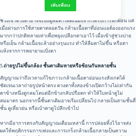
เพิ่มเพื่อน
4.
รู้สึกตาหนัก ล้าตา หรือตาแห้งระคายเคืองช่วงบ่าย
ช่วงเช้าดวงตาอาจจะยังดูลืมตาได้ดีเนื่องจากได้รับการพักผ่อน แต่
เมื่อผ่านการใช้สายตาตลอดวัน กล้ามเนื้อตาที่อ่อนแอต้องออกแรง
มากกว่าปกติหลายเท่าเพื่อพยุงเปลือกตาเอาไว้ เมื่อเข้าสู่ช่วงบ่าย
หรือเย็น กล้ามเนื้อจะล้าอย่างรุนแรง ทำให้ลืมตาไม่ขึ้น หรือตา
แห้งจากการพยายามเบิ่งตา
5.
ถ่ายรูปไม่ขึ้นกล้อง ชั้นตาเดิมหายหรือซ้อนกันหลายชั้น
สัญญาณว่าถึงเวลาแก้ไขภาวะกล้ามเนื้อตาอ่อนแรงสังเกตได้
ชัดเจนเวลาถ่ายรูปหน้าตรง ดวงตาทั้งสองข้างเปิดกว้างไม่เท่ากัน
ตาข้างหนึ่งดูกลมโตแต่อีกข้างกลับปรือตก ทำให้ใบหน้าดูไม่
สมมาตร นอกจากนี้ชั้นตาเดิมอาจเริ่มเปลี่ยนไป กลายเป็นสามชั้นสี่
ชั้น ดูเหี่ยวย่น หรือเบ้าตาดูโบ๋ลึกเข้าไป
หากมีอาการตรงกับสัญญาณเตือนเหล่านี้ การปล่อยทิ้งไว้อาจส่ง
ผลให้พฤติกรรมการเพ่งและการเกร็งกล้ามเนื้อกลายเป็นความ