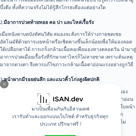
บึ้งตึง ทั้งที่ความจริงไม่ได้รู้สึกโกรธเคืองแต่อย่างใด
2.
มีอาการปวดท้ายทอย คอ บ่า และไหล่เรื้อรัง
เมื่อหนังตาบดบังทัศนวิสัย สมองจะสั่งการให้ร่างกายชดเชย
อัตโนมัติด้วยการเงยหน้าหรือเชิดคางขึ้นเล็กน้อยเพื่อให้มองลอด
ใต้เปลือกตาได้ การเกร็งกล้ามเนื้อคอเพื่อมองทางตลอดวัน นำมาสู่
อาการปวดเมื่อยเรื้อรังที่รักษาเท่าไหร่ก็ไม่หายขาด เพราะต้นเหตุ
มาจากดวงตา จึงควรแก้ไขภาวะกล้ามเนื้อตาอ่อนแรงอย่างถูกวิธี
3.
หน้าผากมีรอยย่นลึก และแนวคิ้วโก่งสูงผิดปกติ
กลไกหลักที่ร่างกายใช้ช่วยดึงเปลือกตาขึ้นคือการออกแรงของ
กล้ามเนื้อหน้าผาก บ่งบอกว่าถึงเวลาแก้ไขภาวะกล้ามเนื้อตาอ่อน
แรง เพราะส่งผลให้ต้องเลิกคิ้วขึ้นตลอดเวลา สังเกตได้เวลาใบหน้า
มาเป็นเพื่อนกันกับอีสานเดฟ
นิ่ง คิ้วจะโก่งสูงกว่าปกติ และเกิดริ้วรอยพาดผ่านหน้าผากลึก
เรารับทำและออกแบบเว็บไซต์ สำหรับธุรกิจทุก
ชัดเจนก่อนวัยอันควร เนื่องจากกล้ามเนื้อตาทำงานหนักจนไม่
ประเภท ปรึกษาฟรี !
สามารถพยุงเปลือกตาได้เอง