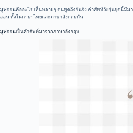
มูฟออนคืออะไร เห็นหลายๆ คนพูดถึงกันจัง คำศัพท์วัยรุ่นยุคนี้มีม
ออน ทั้งในภาษาไทยและภาษาอังกฤษกัน
มูฟออนเป็นคำศัพท์มาจากภาษาอังกฤษ