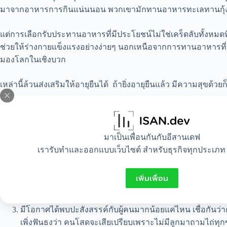
มาจากอาหารการกินแน่นนอน พวกเขามักทานอาหารทะเลทานกุ้งหอ
แต่การเลือกรับประทานอาหารที่มีประโยชน์ไม่ใช่เคร็ดลับทั้งหมด
ช่วยให้ร่างกายแข็งแรงอย่างง่ายๆ นอกเหนือจากการทานอาหารที่ม
มองโลกในเชิงบวก
เหล่านี้ล้วนส่งเสริมให้อายุยืนได้ ถ้ายิ่งอายุยืนแล้ว มีความสุขด้ว
ถามว่ามีสัญญาณอย่างอื่นอะไรอีกบ้างไหมที่สามารถทำให้คนเรารู้เ
การที่เราจะคาดคะเนว่า จะอายุยืนหรือไม่ เราทำได้ดังต่อไปนี้
มาเป็นเพื่อนกันกับอีสานเดฟ
เรารับทำและออกแบบเว็บไซต์ สำหรับธุรกิจทุกประเภท 
สำรวจตรวจตราญาติพี่น้องรอบตัวดูสิว่า ท่านอายุยืนกันไหม ข้อ
อายุยืน ก็เป็นไปได้ว่า ตัวคุณเองน่าจะอายุยืนตามไปด้วย เน
เพิ่มเพื่อน
เป็นผู้หญิงหรือเปล่า ถามขึ้นมาเพราะอิสตรีมีแนวโน้มที่
การณ์ไว้ในปี 2554 ว่าคนไทยมีอายุยืนยาวขึ้นเพศชาย อยู่ที่ 69.
มีโอกาศได้พบปะสังสรรค์กับผู้คนมากน้อยแค่ไหน เชื่อกันว่าค
เพิ่งฟันธงว่า คนโสดจะเสียเปรียบเพราะไม่มีลูกมาถามไถ่ทุก