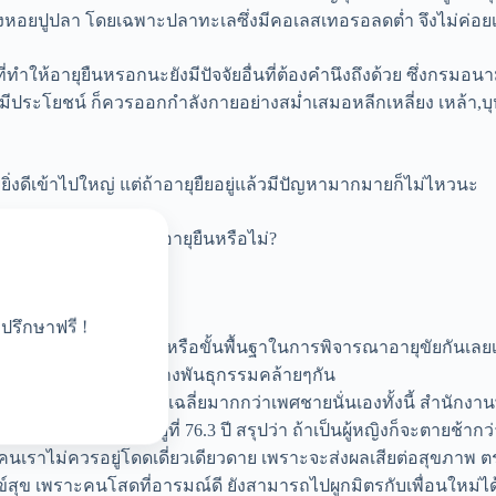
ยปูปลา โดยเฉพาะปลาทะเลซึ่งมีคอเลสเทอรอลดต่ำ จึงไม่ค่อย
ที่ทำให้อายุยืนหรอกนะยังมีปัจจัยอื่นที่ต้องคำนึงถึงด้วย ซึ่ง
ีประโยชน์ ก็ควรออกกำลังกายอย่างสม่ำเสมอหลีกเหลี่ยง เหล้า,บุ
ยก็ยิ่งดีเข้าไปใหญ่ แต่ถ้าอายุยืยอยู่แล้วมีปัญหามากมายก็ไม่ไหวนะ
ป็นนัยๆ ว่า ตัวเองจะอายุยืนหรือไม่?
ปรึกษาฟรี !
นี้ถือเป็นเรื่องเบสิค หรือขั้นพื้นฐาในการพิจารณาอายุขัยกันเลยเชี
ื่องจากมียีนหรือหน่วยทางพันธุกรรมคล้ายๆกัน
จะอายุยืน หรือมีอายุขัยโดยเฉลี่ยมากกว่าเพศชายนั่นเองทั้งนี้
5 ปี ส่วนเพศหญิงอยู่ที่ 76.3 ปี สรุปว่า ถ้าเป็นผู้หญิงก็จะตายช้ากว่
นเราไม่ควรอยู่โดดเดี่ยวเดียวดาย เพราะจะส่งผลเสียต่อสุขภาพ ตรงข้
ข์สุข เพราะคนโสดที่อารมณ์ดี ยังสามารถไปผูกมิตรกับเพื่อนใหม่ได