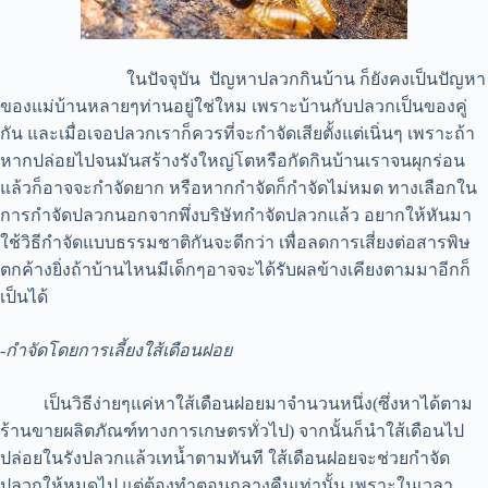
ในปัจจุบัน ปัญหาปลวกกินบ้าน ก็ยังคงเป็นปัญหา
ของแม่บ้านหลายๆท่านอยู่ใช่ใหม เพราะบ้านกับปลวกเป็นของคู่
กัน และเมื่อเจอปลวกเราก็ควรที่จะกำจัดเสียตั้งแต่เนิ่นๆ เพราะถ้า
หากปล่อยไปจนมันสร้างรังใหญ่โตหรือกัดกินบ้านเราจนผุกร่อน
แล้วก็อาจจะกำจัดยาก หรือหากกำจัดก็กำจัดไม่หมด ทางเลือกใน
การกำจัดปลวกนอกจากพึ่งบริษัทกำจัดปลวกแล้ว อยากให้หันมา
ใช้วิธีกำจัดแบบธรรมชาติกันจะดีกว่า เพื่อลดการเสี่ยงต่อสารพิษ
ตกค้างยิ่งถ้าบ้านไหนมีเด็กๆอาจจะได้รับผลข้างเคียงตามมาอีกก็
เป็นได้
-กำจัดโดยการเลี้ยงใส้เดือนฝอย
เป็นวิธีง่ายๆแค่หาใส้เดือนฝอยมาจำนวนหนึ่ง(ซึ่งหาได้ตาม
ร้านขายผลิตภัณฑ์ทางการเกษตรทั่วไป) จากนั้นก็นำใส้เดือนไป
ปล่อยในรังปลวกแล้วเทน้ำตามทันที ใส้เดือนฝอยจะช่วยกำจัด
ปลวกให้หมดไป แต่ต้องทำตอนกลางคืนเท่านั้น เพราะในเวลา