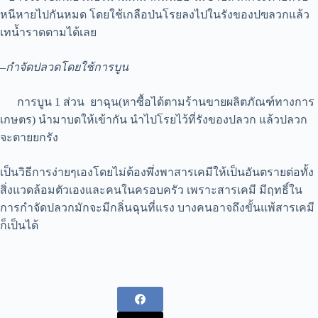
หนีหายไปกันหมด โดยใช้เกลือป่นโรยลงไปในรังของปฃลวกแล้ว
เทน้ำราดตามได้เลย
–
กำจัดปลวดโดยใช้การบูน
การบูน 1 ส่วน ยาฉุน(หาซื้อได้ตามร้านขายผลิตภัณฑ์ทางการ
เกษตร) นำมาบดให้เข้ากัน นำไปโรยไว้ที่รังของปลวก แล้วปลวก
จะตายยกรัง
เป็นวิธีการง่ายๆเองโดยไม่ต้องพึ่งพาสารเคมีให้เป็นอันตรายต่อทั้ง
สิ่งแวดล้อมตัวเองและคนในครอบครัว เพราะสารเคมี มีฤทธิ์ใน
การกำจัดปลวกมักจะมีกลิ่นฉุนที่แรง บางคนอาจถึงขั้นแพ้สารเคมี
ก็เป็นได้