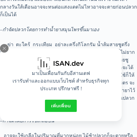
กลางวันใส้เดือนอาจจะทนต่อแสงแดดไม่ไหวอาจจะตายก่อนปลวก
ก็เป็นได้
–
กำจัดปลวกโดยการทำน้ำยาสมุนไพรขึ้นมาเอง
ข่า ตะใคร้ กระเทียม อย่าละครึ่งกิโลกรัม น้ำส้มสายชูตรึ่ง
ขวด เหล้าขาวครึ่งขวด น้ำเปล่า 10 ลิตร ขั้นตอนการทำก็ไม่ยาก
เลย ให้นำส่วนผสมทั้งหมดปั่นรวมกัน จากนั้นให้ใส่น้ำส้มสายชู
เหล้าขาวตามด้วยน้ำเปล่าลงไปผสมและหมักไว้ 1 สัปดาห์ ก็จะได้
มาเป็นเพื่อนกันกับอีสานเดฟ
น้ำสมุนไพรที่ทำขึ้นมาสามารถกำจัดปลวกได้ผลดีเยี่ยม วิธีใช้ก็ให้
เรารับทำและออกแบบเว็บไซต์ สำหรับธุรกิจทุก
นำน้ำยาสมุนไพรมี่หมักผสมไว้ 1 ช้อนโต๊ะ ละลายในน้ำ 1 ลิตร จะ
ประเภท ปรึกษาฟรี !
นำไปฉีดหรือเทราดลงบนรังปลวกได้เลย อาจจะฉีดหรือเทน้ำยาไว้
รอบๆบริเวณบ้านสัปดาห์ละครั้งหรือเดือนละครั้งเพื่อป้องกันปลวก
เพิ่มเพื่อน
กลับมาบ้านเราอีก
–
กำจัดโดยการใช้เกลือป่น
อาจจะใช้เกลือในปริมาณที่มากหน่อย ไม้ช้าปลวกก็จะตายหรือ