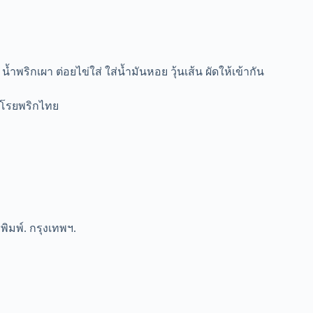
ำพริกเผา ต่อยไข่ใส่ ใส่น้ำมันหอย วุ้นเส้น ผัดให้เข้ากัน
านโรยพริกไทย
รพิมพ์. กรุงเทพฯ.