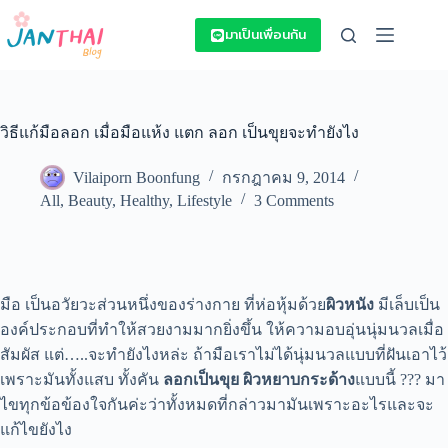
Skip
to
มาเป็นเพื่อนกัน
content
วิธีแก้มือลอก เมื่อมือแห้ง แตก ลอก เป็นขุยจะทำยังไง
Vilaiporn Boonfung
กรกฎาคม 9, 2014
All
,
Beauty
,
Healthy
,
Lifestyle
3 Comments
มือ เป็นอวัยวะส่วนหนึ่งของร่างกาย ที่ห่อหุ้มด้วย
ผิวหนัง
มีเล็บเป็น
องค์ประกอบที่ทำให้สวยงามมากยิ่งขึ้น ให้ความอบอุ่นนุ่มนวลเมื่อ
สัมผัส แต่…..จะทำยังไงหล่ะ ถ้ามือเราไม่ได้นุ่มนวลแบบที่ฝันเอาไว้
เพราะมันทั้งแสบ ทั้งคัน
ลอกเป็นขุย
ผิวหยาบกระด้าง
แบบนี้ ??? มา
ไขทุกข้อข้องใจกันค่ะว่าทั้งหมดที่กล่าวมามันเพราะอะไรและจะ
แก้ไขยังไง