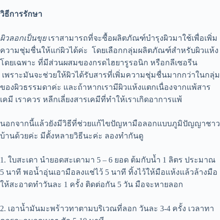
วิธีการรักษา
ผิวลอกเป็นขุย
เราสามารถที่จะซื้อผลิตภัณฑ์บำรุงผิวมาใช้เพื่อเพิ่ม
ความชุ่มชื่นให้แก่ผิวได้ค่ะ โดยเลือกกลุ่มผลิตภัณฑ์สำหรับผิวแห้ง
โดยเฉพาะ ที่มีส่วนผสมของกรดไฮยารูรอนิก หรือกลีเซอรีน
เพราะมันจะช่วยให้ผิวได้รับสารที่เพิ่มความชุ่มชื่นมากกว่าในกลุ่ม
ของผิวธรรมดาค่ะ และถ้าหากเรามีผิวแห้งแตกเนื่องจากแพ้สาร
เคมี เราควร หลีกเลี่ยงสารเคมีที่ทำให้เราเกิดอาการแพ้
นอกจากนี้แล้วยังมีวิธีที่ช่วยแก้ไขปัญหามือลอกแบบภูมิปัญญาชาว
บ้านด้วยค่ะ มีตั้งหลายวิธีนะค่ะ ลองทำกันดู
1. ใบสะเดา นำยอดสะเดามา 5 – 6 ยอด ต้มกับน้ำ 1 ลิตร ประมาณ
5 นาที พอน้ำอุ่นเอามือลงแช่ไว้ 5 นาที ทิ้งไว้ให้มือแห้งแล้วล้างมือ
ให้สะอาดทำวันละ 1 ครั้ง ติดต่อกัน 5 วัน มือจะหายลอก
2. เอาน้ำมันมะพร้าวทาตามบริเวณที่ลอก วันละ 3-4 ครั้ง เวลาทา