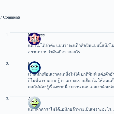
7 Comments
Nannyyyy
แท็กไม่ได้อ่าค่ะ แบบว่าจะแท็กศิลปินแบบนี้แท็กไม
อยากทราบว่ามันเกิดจากอะไร
jaem
เราแท๊กเพื่อนเราคนหนึ่งไม่ได้ ปกติพิมพ์ แค่2ตัวอัก
ก็ไม่ขึ้น เราอยากรู้ว่า เพราะเขาบล๊อกไม่ให้คนแ
เลยไม่ค่อยรู้เรื่องพวกนี้ รบกวน ตอบเมลเราด้วยน่ะ
Air
แท้กหาดาราไม่ได้..อท้กอล้วหายเป็นเพราะอะไร…ท