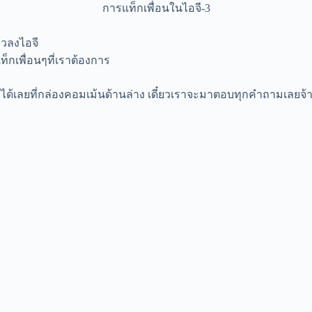
การแท็กเพื่อนในไอจี-3
้วลงไอจี
็กเพื่อนๆที่เราต้องการ
้เลยที่กล่องคอมเม้นด้านล่าง เดี๋ยวเราจะมาตอบทุก
คำถาม
เลยจ้