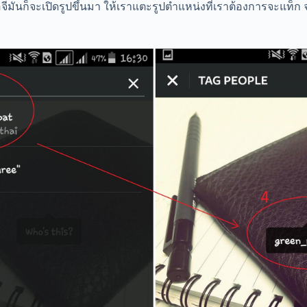
อจีมันก็จะเปิดรูปขึ้นมา ให้เราแตะรูปตำแหน่งที่เราต้องการจะแท็