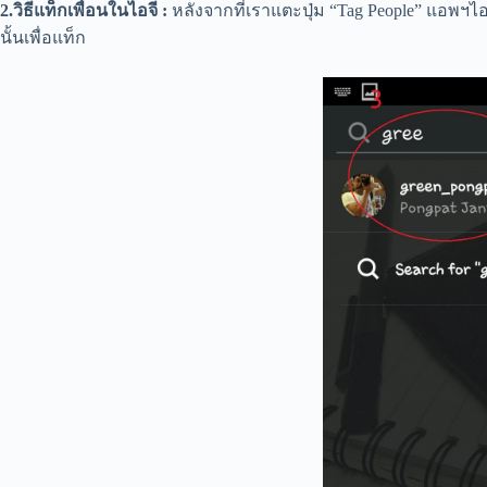
2.วิธีแท็กเพื่อนในไอจี :
หลังจากที่เราแตะปุ่ม “Tag People” แอพฯไ
นั้นเพื่อแท็ก