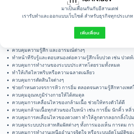
ช่วยรักษาความดันเลือดให้เป็นปกติ
มาเป็นเพื่อนกันกับอีสานเดฟ
ช่วยรักษาระดับเกลือแร่ในร่างกาย
เรารับทำและออกแบบเว็บไซต์ สำหรับธุรกิจทุกประเภท 
ช่วยกำหนดวงจรการตื่นและการหลับ
กำหนดอัตราการหายใจ
เพิ่มเพื่อน
กำหนดอัตราการเต้นของหัวใจ
ช่วยในการประมวลผลแยกแยะสิ่งที่ดีหรือไม่ดี
ควบคุมความรู้สึก และอารมณ์ต่างๆ
ทำหน้าทีรับรู้และตอบสนองต่อความรู้สึกเจ็บปวด เช่น ปวดท้
ควบคุมการทำงานของระบบประสาทโดยรวมทั้งหมด
ทำให้เกิดไหวพริบหรือความฉลาดเฉลียว
ควบคุมการตัดสินใจต่างๆ
ช่วยกำหนดวงจรการหิว การอิ่ม ตลอดจนความรู้สึกทางเพศให
ควบคุมอุณหภูมิร่างกายให้ได้สมดุล
ควบคุมการเคลื่อนไหวของกล้ามเนื้อ ช่วยให้ทรงตัวได้ดี
ควบคุมกล้ามเนื้อทุกส่วนของใบหน้า เช่น การยิ้ม นักคิ้ว หลิ่ว
ควบคุมการคเลื่อนไหวของดวงตา ทำให้ลูกตากลอกกลิ้งไปม
ควบคุมระบบประสาทสัมผัสต่างๆ ทั้งการมองเห็น การดม การ
ควบคุมการทำงานเหนืออำนาจจิตใจ หรือระบบอัตโนมัติของร