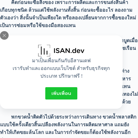
คิดก่อนจะซื้อสิ่งของ เพราะการผลิดและการขนส่งสินค้า
เกือบทุกชนิด ล้วนแต่ใช้พลังงานทั้งสิ้น ก่อนจะซื้ออะไร ลองถาม
ตัวเองว่า สิ่งนั้นจำเป็นเพียงใด หรือลองเปลี่ยนจากการซื้อของใหม่
เป้นการซ่อมหรือใช้ของมือสองแทน
ลดการกินทิ้งกินขว้าง เพราะเศษอาหาร และของที่เน่าบูดเมื่อ
ไปทับถมอยู่ที่กองขยะจะเป้นแหล่งผลิตก๊าซมีเทน ซึ่งเป็นก๊าซเรือน
กระจกที่สำคัญอีกตัวหนึ่ง
มาเป็นเพื่อนกันกับอีสานเดฟ
เรารับทำและออกแบบเว็บไซต์ สำหรับธุรกิจทุก
บริโภคของที่ผลิตในประเทศ เพราะการซื้อสินค้าจากต่าง
ประเภท ปรึกษาฟรี !
ประเทศ ย่อมต้องสิ้นเปลืองพลังงานในการขนส่ง การกินอาหาร
ท้องถิ่นจึงเป้นทางเลือกที่น่าสนใจกว่า เช่น หันมากินปลาทูแทน
เพิ่มเพื่อน
การกินปลาแซลมอล เพราะนอกจากราคาถูก และทำให้เงินทองไม่
รั่วไหลออกนอกประเทศแล้ว ยังช่วยลดภาวะโลกร้อนได้อีกด้วย
พกขวดน้ำติดตัวไปด้วยระหว่างการเดินทาง ขวดน้ำพลาสติก
แบบใช้ครั้งเดียวสิ้นเปลืองพลังงานในการผลิตมหาศาล แถมยัง
ทำให้เกิดขยะล้นโลก และในการกำจัดขยะก็ต้องใช้พลังงานอีก