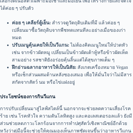
เลือกงดเนื้อสัตว์เฉพาะมื้อเช้าและมื้อเย็น เพื่อให้ร่างกายและจิตใจ
ได้ค่อย ๆ ปรับตัว
ค่อย ๆ เคลียร์ตู้เย็น:
สำรวจดูวัตถุดิบเดิมที่มี แล้วค่อย ๆ
เปลี่ยนมาซื้อวัตถุดิบจากพืชทดแทนทีละอย่างเมื่อของเก่า
หมด
ปรับเมนูคุ้นเคยให้เป็นวีแกน:
ไม่ต้องคิดเมนูใหม่ให้ปวดหัว
เช่น จากข้าวผัดหมู เปลี่ยนเป็นข้าวผัดเต้าหู้หรือข้าวผัดเห็ด
สามอย่าง รสชาติยังอร่อยคุ้นลิ้นแต่ได้สุขภาพเต็ม ๆ
ฝึกอ่านฉลากอาหารให้เป็นนิสัย:
สังเกตเครื่องหมาย Vegan
หรือเช็กส่วนผสมด้านหลังซองเสมอ เพื่อให้มั่นใจว่าไม่มีสาร
สกัดจากสัตว์ นม หรือไข่แฝงอยู่
ประโยชน์ของการกินวีแกน
การปรับเปลี่ยนมาสู่ไลฟ์สไตล์นี้ นอกจากจะช่วยลดความเสี่ยงโรค
ร้าย เช่น โรคหัวใจ ความดันโลหิตสูง และคอเลสเตอรอลแล้ว ยังมี
ส่วนช่วยลดภาวะโลกร้อนจากการทำปศุสัตว์เชิงพาณิชย์อีกด้วย
หวังว่าคู่มือนี้จะช่วยให้คุณมองเห็นภาพชัดเจนขึ้นว่าอาหารวีแกน