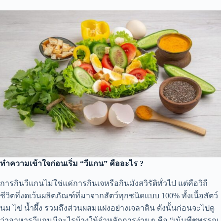
ทำความเข้าใจก่อนเริ่ม “วีแกน” คืออะไร ?
การกินวีแกนไม่ใช่แค่การกินเจหรือกินมังสวิรัติทั่วไป แต่คือวิถี
ชีวิตที่งดเว้นผลิตภัณฑ์ที่มาจากสัตว์ทุกชนิดแบบ 100% ทั้งเนื้อสัตว์
นม ไข่ น้ำผึ้ง รวมถึงส่วนผสมแฝงอย่างเจลาติน ดังนั้นก่อนจะไปดู
ว่าอาหารวีแกนมีอะไรบ้างให้จำหลักการง่าย ๆ คือ “เน้นพืชพรรณ