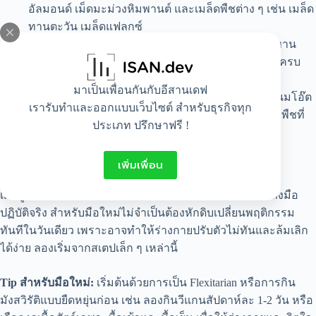
อัลมอนด์ เม็ดมะม่วงหิมพานต์ และเมล็ดพืชต่าง ๆ เช่น เมล็ด
ทานตะวัน เมล็ดแฟลกซ์
ผักและผลไม้สดทุกชนิด:
ทานได้ทุกสี ทุกประเภท ยิ่งทาน
หลากหลายสี ยิ่งได้วิตามินและสารต้านอนุมูลอิสระที่ครบ
ถ้วน
มาเป็นเพื่อนกันกับอีสานเดฟ
อาหารแพลนต์เบสยุคใหม่:
นมพืช เช่น นมอัลมอนด์ นมโอ๊ต
เรารับทำและออกแบบเว็บไซต์ สำหรับธุรกิจทุก
นมถั่วเหลือง รวมถึงชีสวีแกน และเนื้อสัตว์จำลองจากพืชที่
ประเภท ปรึกษาฟรี !
รสชาติต่างจากเนื้อจริงจนแทบแยกไม่ออก
เพิ่มเพื่อน
คู่มือเริ่มต้นก้าวแรกสู่วิถีวีแกนแบบไม่เครียด
เมื่อรู้แล้วว่าอาหารวีแกนมีอะไรบ้างขั้นตอนต่อไปคือการลงมือ
ปฏิบัติจริง สำหรับมือใหม่ไม่จำเป็นต้องหักดิบเปลี่ยนพฤติกรรม
ทันทีในวันเดียว เพราะอาจทำให้ร่างกายปรับตัวไม่ทันและล้มเลิก
ได้ง่าย ลองเริ่มจากสเตปเล็ก ๆ เหล่านี้
Tip สำหรับมือใหม่:
เริ่มต้นด้วยการเป็น Flexitarian หรือการกิน
มังสวิรัติแบบยืดหยุ่นก่อน เช่น ลองกินวีแกนสัปดาห์ละ 1-2 วัน หรือ