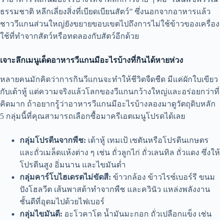
ธรรมชาติ หลีกเลี่ยงสิ่งที่เบียดเบียนสัตว์” ซึ่งนอกจากอาหารแล้ว
ชาววีแกนส่วนใหญ่ยังขยายขอบเขตไปถึงการไม่ใช้ข้าวของเครื่อง
ใช้ที่ทำจากสัตว์หรือทดลองกับสัตว์อีกด้วย
เจาะลึกเมนูเด็ดอาหารวีแกนมีอะไรบ้างที่กินได้หายห่วง
หลายคนมักคิดว่าการกินวีแกนจะทำให้ชีวิตจืดชืด มีแค่ผักใบเขียว
กับเต้าหู้ แต่ความจริงแล้วโลกของวีแกนกว้างใหญ่และอร่อยกว่าที่
คิดมาก ถ้าอยากรู้ว่าอาหารวีแกนมีอะไรบ้างลองมาดูวัตถุดิบหลัก
5 กลุ่มนี้ที่คุณสามารถเลือกซื้อมาครีเอตเมนูโปรดได้เลย
กลุ่มโปรตีนจากพืช:
เต้าหู้ เทมเป้ เซตันหรือโปรตีนเกษตร
และถั่วเมล็ดแห้งต่าง ๆ เช่น ถั่วลูกไก่ ถั่วเลนทิล ถั่วแดง ซึ่งให้
โปรตีนสูง อิ่มนาน และไขมันต่ำ
กลุ่มคาร์โบไฮเดรตไม่ขัดสี:
ข้าวกล้อง ข้าวไรซ์เบอร์รี ขนม
ปังโฮลวีต เส้นพาสต้าทำจากพืช และควินัว แหล่งพลังงาน
ชั้นดีที่อุดมไปด้วยไฟเบอร์
กลุ่มไขมันดี:
อะโวคาโด น้ำมันมะกอก ถั่วเปลือกแข็ง เช่น