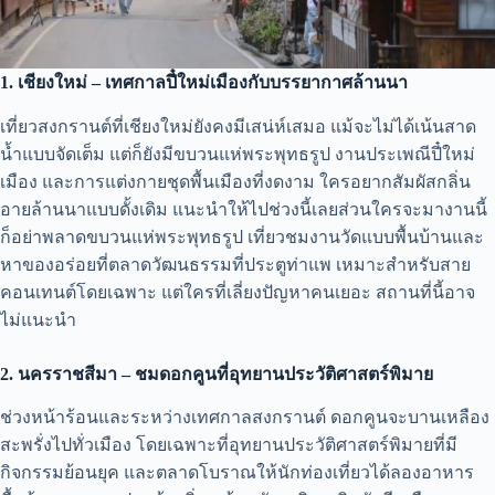
1. เชียงใหม่ – เทศกาลปี๋ใหม่เมืองกับบรรยากาศล้านนา
เที่ยวสงกรานต์ที่เชียงใหม่ยังคงมีเสน่ห์เสมอ แม้จะไม่ได้เน้นสาด
น้ำแบบจัดเต็ม แต่ก็ยังมีขบวนแห่พระพุทธรูป งานประเพณีปี๋ใหม่
เมือง และการแต่งกายชุดพื้นเมืองที่งดงาม ใครอยากสัมผัสกลิ่น
อายล้านนาแบบดั้งเดิม แนะนำให้ไปช่วงนี้เลยส่วนใครจะมางานนี้
ก็อย่าพลาดขบวนแห่พระพุทธรูป เที่ยวชมงานวัดแบบพื้นบ้านและ
หาของอร่อยที่ตลาดวัฒนธรรมที่ประตูท่าแพ เหมาะสำหรับสาย
คอนเทนต์โดยเฉพาะ แต่ใครที่เลี่ยงปัญหาคนเยอะ สถานที่นี้อาจ
ไม่แนะนำ
2. นครราชสีมา – ชมดอกคูนที่อุทยานประวัติศาสตร์พิมาย
ช่วงหน้าร้อนและระหว่างเทศกาลสงกรานต์ ดอกคูนจะบานเหลือง
สะพรั่งไปทั่วเมือง โดยเฉพาะที่อุทยานประวัติศาสตร์พิมายที่มี
กิจกรรมย้อนยุค และตลาดโบราณให้นักท่องเที่ยวได้ลองอาหาร