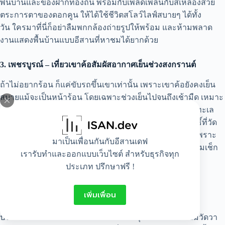
พื้นบ้านและของฝากท้องถิ่น พร้อมกับเพลิดเพลินกับสีเหลืองสวย
ตระการตาของดอกคูน ให้ได้ใช้ชีวิตสโลว์ไลฟ์สบายๆ ได้ทั้ง
วัน ใครมาที่นี่ก็อย่าลืมพกกล้องถ่ายรูปให้พร้อม และห้ามพลาด
งานแสดงพื้นบ้านแบบอีสานที่หาชมได้ยากด้วย
3. เพชรบูรณ์ – เที่ยวเขาค้อสัมผัสอากาศเย็นช่วงสงกรานต์
ถ้าไม่อยากร้อน ก็แค่ขับรถขึ้นเขาเท่านั้น เพราะเขาค้อยังคงเย็น
สบายแม้จะเป็นหน้าร้อน โดยเฉพาะช่วงเย็นไปจนถึงเช้ามืด เหมาะ
สำหรับครอบครัวหรือคู่รักที่อยากพักผ่อนเงียบๆ ท่ามกลางทะเล
หมอกและวิวธรรมชาติ แถมยังได้กราบสักการะสิ่งศักดิ์สิทธิ์ที่วัด
พระธาตุผาซ่อนแก้ว แต่อาจต้องวางแผนการเดินทางให้ดี เพราะ
มาเป็นเพื่อนกันกับอีสานเดฟ
หยุดยาวแบบนี้อาจเต็มไปด้วยนักท่องเที่ยวได้ ที่สำคัญอย่าลืมเช็ก
เรารับทำและออกแบบเว็บไซต์ สำหรับธุรกิจทุก
สภาพรถก่อนเดินทางด้วย
ประเภท ปรึกษาฟรี !
4. สุโขทัย – สงกรานต์กรุงเก่าแบบย้อนยุค
เพิ่มเพื่อน
สุโขทัยมีการจัดงาน สงกรานต์ย้อนยุค ในบริเวณอุทยาน
ประวัติศาสตร์ นักท่องเที่ยวสามารถแต่งชุดไทย เดินเล่นชมวัดวา