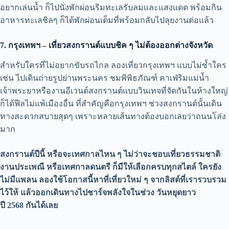
อยากเล่นน้ำ ก็ไปนั่งพักผ่อนริมทะเลรับลมและแสงแดด พร้อมกิน
อาหารทะเลชิลๆ ก็ได้พักผ่อนเต็มที่พร้อมกลับไปลุยงานต่อแล้ว
7. กรุงเทพฯ – เที่ยวสงกรานต์แบบชิค ๆ ไม่ต้องออกต่างจังหวัด
สำหรับใครที่ไม่อยากขับรถไกล ลองเที่ยวกรุงเทพฯ แบบไม่ซ้ำใคร
เช่น ไปเดินถ่ายรูปย่านพระนคร ชมพิพิธภัณฑ์ คาเฟ่ริมแม่น้ำ
เจ้าพระยาหรืองานอีเวนต์สงกรานต์แบบวินเทจที่จัดกันในห้างใหญ่
ก็ได้ฟีลไม่แพ้เมืองอื่น ที่สำคัญคือกรุงเทพฯ ช่วงสงกรานต์นั้นเดิน
ทางสะดวกสบายสุดๆ เพราะหลายเส้นทางต้องบอกเลยว่าถนนโล่ง
มาก
สงกรานต์ปีนี้ หรือจะเทศกาลไหน ๆ ไม่ว่าจะชอบเที่ยวธรรมชาติ
งานประเพณี หรือเทศกาลดนตรี ก็มีให้เลือกครบทุกสไตล์ ใครยัง
ไม่มีแพลน ลองใช้โอกาสนี้หาที่เที่ยวใหม่ ๆ จากลิสต์ที่เรารวบรวม
ไว้ให้ แล้วออกเดินทางไปชาร์จพลังใจในช่วง วันหยุดยาว
ปี 2568 กันได้เลย