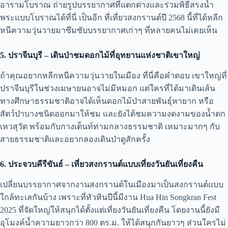
อารามโบราณ ถ่ายรูปบรรยากาศที่แตกต่างและร่วมพิธีสรงน้ำ
พระแบบโบราณได้ที่นี่ เป็นอีก ที่เที่ยวสงกรานต์ปี 2568 นี้ที่ได้หลีก
หนีความวุ่นวายมาซึมซับบรรยากาศเก่าๆ ที่หลายคนไม่เคยเห็น
5. ปราจีนบุรี – เดินป่าชมดอกไม้ที่อุทยานแห่งชาติเขาใหญ่
ถ้าคุณอยากหลีกหนีความวุ่นวายในเมือง ที่นี่คือคำตอบ เขาใหญ่ที่
ปราจีนบุรีในช่วงเมษายนอาจไม่มีหมอก แต่ใครที่ได้มาเดินเส้น
ทางศึกษาธรรมชาติอาจได้เห็นดอกไม้ป่าสายพันธุ์หายาก หรือ
สัตว์ป่าบางชนิดออกมาให้ชม และยังได้ชมความงดงามของน้ำตก
เหวสุวัต พร้อมกับกางเต็นท์ท่ามกลางธรรมชาติ เหมาะมากๆ กับ
สายธรรมชาติและอยากลองเดินป่าดูสักครั้ง
6. ประจวบคีรีขันธ์ – เที่ยวสงกรานต์แบบเที่ยงวันยันเที่ยงคืน
เปลี่ยนบรรยากาศจากงานสงกรานต์ในเมืองมาเป็นสงกรานต์แบบ
ใกล้ทะเลกันบ้าง เพราะที่หัวหินปีนี้มีงาน Hua Hin Songkran Fest
2025 ที่จัดใหญ่ให้สนุกได้ตั้งแต่เที่ยงวันยันเที่ยงคืน โดยงานนี้ยังมี
อุโมงค์น้ำความยาวกว่า 800 ตร.ม. ให้ได้สนุกกันยาวๆ ส่วนใครไม่