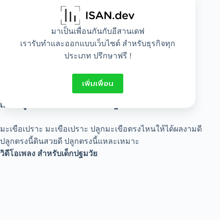
นกกาบินมาแต่ไกล ส่งเสียงใส กา กา
เพลงนับ เพลงสำหรับเด็กปฐมวัย
มาเป็นเพื่อนกันกับอีสานเดฟ
เรารับทำและออกแบบเว็บไซต์ สำหรับธุรกิจทุก
เอามือทั้งสองแล้วกางออกไป (ซ้ำ)
ประเภท ปรึกษาฟรี !
ก้มหัวไว้ขาตึงหน้าตรง (ซ้ำ)
จับข้อเท้าให้มั่นคง
ย่อหัวลงแล้วจึงยืดตัว
เพิ่มเพื่อน
หมุนรอบตัวเราเอง
เพลงปลูกมะเขือ เพลงสำหรับเด็กปฐมวัย
มะเขือเปราะ มะเขือเปราะ ปลูกมะเขือตรงไหนให้ได้ผลงามดี
ปลูกตรงนี้ดินสวยดี ปลูกตรงนี้แหละเหมาะ
วิดีโอเพลง สำหรับเด็กปฐมวัย