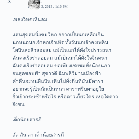
Admin
มกราคม 3, 2013 / 1:10 PM
เพลงวิหคเหินลม
แสนสุขสมนั่งชมวิหก อยากเป็นนกเหลือเกิน
นกหนอนกเจ้าหกเจ้าเหิร ทั้งวันนกเจ้าคงเพลิน
โผบินละลิ่วลอยลม แม้เป็นนกได้ดั่งใจปรารถนา
ฉันคงเริงร่าลอยลม แม้เป็นนกได้ดั่งใจจินตนา
ฉันคงเริงร่าลอยลม ขอเพียงเชยชมทั่งน้องนภา
จนสุดขอบฟ้า สุขาวดี ฉิมพลีวิมานเมืองฟ้า
ค่ำคืนจะทนฝืนบิน เหินไปทั่งถิ่นที่มันมีดารา
อยากจะรู้เป็นนักเป็นหนา ดาราพริบตาอยู่ใย
ยั่วเย้ากระเซ้าหรือไร หรือดาวเกี้ยวใคร เหตุใดดาว
จึงซน
เด็กน้อยสารภี
ลัล ลัน ลา เด็กน้อยสารภี