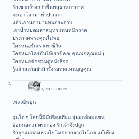
รักเขากว้างกว่าพื้นพสุธานภากาศ
จะเอาโลกมาทำปากกา
แล้วเอานภามาแทนกระดาษ
เอาน้ำหมดมหาสมุทรแทนหมึกวาด
ประกาศพระคุณไม่พอ
ใครหนอรักเราเท่าชีวัน
ใครหนอใครกันให้เราขี่คอ( คุณพ่อคุณแม่ )
ใครหนอชักชวนดูหนังสี่จอ
รู้แล้วละก็อย่ามัวรั้งรอทดแทนบุญคุณ
Admin
มกราคม 3, 2013 / 1:09 PM
เพลงอิ่มอุ่น
อุ่นใด ๆ โลกนี้มิมีเทียบเทียม อุ่นอกอ้อมแขน
อ้อมกอดแม่ตระกอง รักเจ้าจึงปลูก
รักลูกแม่ย่อมห่วงใย ไม่อยากจากไปไกล แม้เพียง