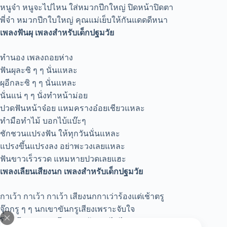
หนูจ๋า หนูจะไปไหน ใส่หมวกปีกใหญ่ ปิดหน้าปิดตา
พี่จ๋า หมวกปีกใบใหญ่ คุณแม่เย็บให้กันแดดดีหนา
เพลงฟันผุ เพลงสำหรับเด็กปฐมวัย
ทำนอง เพลงถอยห่าง
ฟันผุละซิ ๆ ๆ นั่นแหละ
ผุอีกละซิ ๆ ๆ นั่นแหละ
นั่นแน่ ๆ ๆ นั่งทำหน้าม่อย
ปวดฟันหน้าจ๋อย แหมครางอ๋อยเชียวแหละ
ทำมือทำไม้ บอกไบ้แบ๊ะๆ
ชักชวนแปรงฟัน ให้ทุกวันนั่นแหละ
แปรงขึ้นแปรงลง อย่าพะวงเลยแหละ
ฟันขาวเร็วรวด แหมหายปวดเลยแฮะ
เพลงเลียนเสียงนก เพลงสำหรับเด็กปฐมวัย
กาเว้า กาเว้า กาเว้า เสียงนกกาเว่าร้องแต่เช้าตรู
จุ๊กกรู ๆ ๆ นกเขาขันกรูเสียงเพราะจับใจ
โฮก โปก ๆ ๆ นกโพระดกร้องอยู่ไม่ไกล