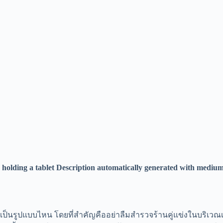
นรูปแบบไหน โดยที่สำคัญคืออย่าลืมสำรวจร้านคู่แข่งในบริเวณเดีย