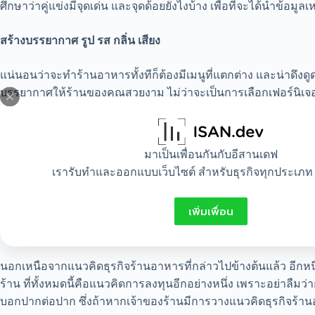
ศึกษาว่าคู่แข่งมีจุดเด่น และจุดด้อยยังไงบ้าง เพื่อที่จะได้นำข
สร้างบรรยากาศ รูป รส กลิ่น เสียง
แน่นอนว่าจะทำร้านอาหารทั้งทีก็ต้องมีเมนูที่แตกต่าง และน่าดึ
บรรยากาศให้ร้านของคุณสวยงาม ไม่ว่าจะเป็นการเลือกเฟอร์นิเ
ชาม แก้ว เซ็ตช้อนส้อม ที่ทั้งหมดนี้ควรเป็นไปในทิศทางเดียวกันตา
การฝึกอบรมพนักงาน
มาเป็นเพื่อนกันกับอีสานเดฟ
เรารับทำและออกแบบเว็บไซต์ สำหรับธุรกิจทุกประเภท 
บ่อยครั้งที่ข้อนี้ถูกมองข้ามไป แต่หารู้ไม่ว่าการฝึกอบรมพนักง
ความสำเร็จ ที่เป็นเช่นนั้นก็เพราะว่าพนักงานคือกลุ่มบุคคลหลักๆ
เพิ่มเพื่อน
ของการทำธุรกิจร้านอาหาร ดังนั้น เจ้าของร้านควรให้ความสำคัญท
ประสิทธิภาพมากที่สุด
นอกเหนือจากแนวคิดธุรกิจร้านอาหารที่กล่าวไปข้างต้นแล้ว อีกหน
ร้าน ที่ทั้งหมดนี้คือแนวคิดการลงทุนอีกอย่างหนึ่ง เพราะอย่าลื
บอกปากต่อปาก ซึ่งถ้าหากเจ้าของร้านมีการวางแนวคิดธุรกิจร้านอา