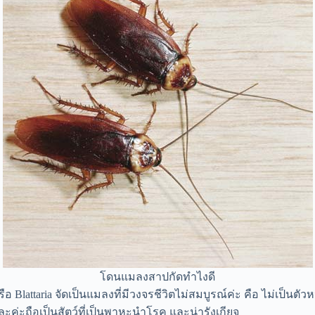
โดนแมลงสาปกัดทำไงดี
รือ Blattaria จัดเป็นแมลงที่มีวงจรชีวิตไม่สมบูรณ์ค่ะ คือ ไม่เป็
่ะถือเป็นสัตว์ที่เป็นพาหะนำโรค และน่ารังเกียจ