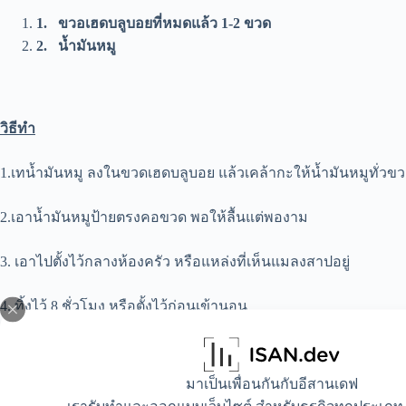
1.
ขวอเฮดบลูบอยที่หมดแล้ว
1-2 ขวด
2.
น้ำมันหมู
วิธีทำ
1.เทน้ำมันหมู ลงในขวดเฮดบลูบอย แล้วเคล้ากะให้น้ำมันหมูทั่วข
2.เอาน้ำมันหมูป้ายตรงคอขวด พอให้ลื้นแต่พองาม
3. เอาไปตั้งไว้กลางห้องครัว หรือแหล่งที่เห็นแมลงสาปอยู่
4. ทิ้งไว้ 8 ชั่วโมง หรือตั้งไว้ก่อนเข้านอน
5. ตี่นมาก็อย่าตกใจมากเพราะมีแมลงสาปเยีวะเยียเต็มไปหมด
มาเป็นเพื่อนกันกับอีสานเดฟ
6.แล้วเราก็พาแมลงสาปไปเที่ยว