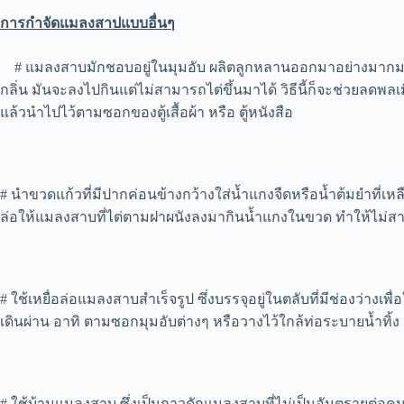
การกำจัดแมลงสาปแบบอื่นๆ
# แมลงสาบมักชอบอยู่ในมุมอับ ผลิตลูกหลานออกมาอย่างมากมาย วิ
กลิ่น มันจะลงไปกินแต่ไม่สามารถไต่ขึ้นมาได้ วิธีนี้ก็จะช่วยลดพ
แล้วนำไปไว้ตามซอกของตู้เสื้อผ้า หรือ ตู้หนังสือ
# นำขวดแก้วที่มีปากค่อนข้างกว้างใส่น้ำแกงจืดหรือน้ำต้มยำที
ล่อให้แมลงสาบที่ไต่ตามฝาผนังลงมากินน้ำแกงในขวด ทำให้ไม่สา
# ใช้เหยื่อล่อแมลงสาบสำเร็จรูป ซึ่งบรรจุอยู่ในตลับที่มีช่องว่
เดินผ่าน อาทิ ตามซอกมุมอับต่างๆ หรือวางไว้ใกล้ท่อระบายน้ำทิ้
# ใช้บ้านแมลงสาบ ซึ่งเป็นกาวดักแมลงสาบที่ไม่เป็นอันตรายต่อค