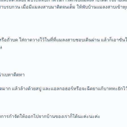
สาบรบกวน เมื่อมีแมลงสาบมาติดจนเต็ม ให้พับบ้านแมลงสาบเข้าท
ือถั่วบด ใส่ถาดวางใว้ในที่ที่แมลงสาบชอบเดินผ่าน แล้วก็เอาขันใ
น
้วนำเบทาดีตทา
วดมาก แล้วล้างด้วยสบู่ และแอลกอฮอร์หรือจะฉีดยาแก้บาททะยักไว้
องการกำจัดให้ออกไปจากบ้านของเราก็ได้นะค่ะนะค่ะ