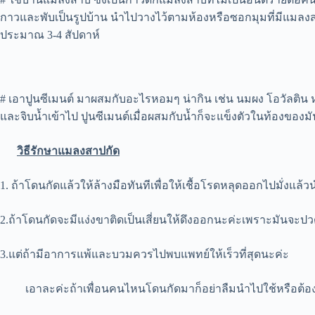
กาวและพับเป็นรูปบ้าน นำไปวางไว้ตามห้องหรือซอกมุมที่มีแมลง
ประมาณ 3-4 สัปดาห์
# เอาปูนซีเมนต์ มาผสมกับอะไรหอมๆ น่ากิน เช่น นมผง โอวัลติน หร
และจิบน้ำเข้าไป ปูนซีเมนต์เมื่อผสมกับน้ำก็จะแข็งตัวในท้องของมั
วิธีรักษาแมลงสาปกัด
1. ถ้าโดนกัดแล้วให้ล้างมือทันทีเพื่อให้เชื้อโรดหลุดออกไปมั่งแล
2.ถ้าโดนกัดจะมีแง่งขาติดเป็นเสี่ยนให้ดึงออกนะค่ะเพราะมันจะป
3.แต่ถ้ามีอาการแพ้และบวมควรไปพบแพทย์ให้เร็วที่สุดนะค่ะ
เอาละค่ะถ้าเพื่อนคนไหนโดนกัดมาก็อย่าลืมนำไปใช้หรือต้