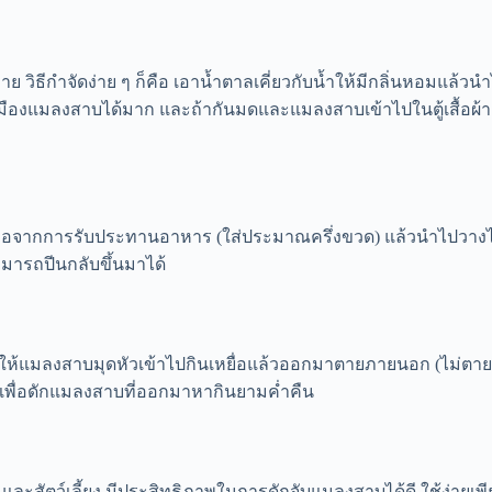
ธีกำจัดง่าย ๆ ก็คือ เอาน้ำตาลเคี่ยวกับน้ำให้มีกลิ่นหอมแล้วน
ลเมืองแมลงสาบได้มาก และถ้ากันมดและแมลงสาบเข้าไปในตู้เสื้อผ้า ห
่เหลือจากการรับประทานอาหาร (ใส่ประมาณครึ่งขวด) แล้วนำไปวางไ
มารถปีนกลับขึ้นมาได้
างเพื่อให้แมลงสาบมุดหัวเข้าไปกินเหยื่อแล้วออกมาตายภายนอก (ไม่
ง เพื่อดักแมลงสาบที่ออกมาหากินยามค่ำคืน
นและสัตว์เลี้ยง มีประสิทธิภาพในการดักจับแมลงสาบได้ดี ใช้ง่าย