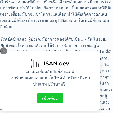
เรื้อรังและเป็นผลที่เกิดจากบิดชนิดเฉียบพลันและอาจมีอาการโรค
แทรกซ้อน ลำใส้ใหญ่จะเกิดการทะลุและเป็นแผลอาจจะเกิดฝีที่ตับ
เพราะเชื้ออะมีบาจะเข้าในกระแสเลือด ทำให้ตับเกิดการอักเสบ
และเป็นฝีได้และฝีอาจจะแตกทะลุไปยังปอดทำให้เป็นฝีที่ปอดเพิ่ม
อีกด้วย
โรคบิดซิเกลลา
ผู้ป่วยจะมีอาการหลังได้รับเชื้อ 1-7 วัน ในระยะ
ฟักตัวของโรค และหลังจากได้รับการรักษา อาการจะอยู่ได้
ประมาณ 3-10 วันและหากผู้ป่วยได้รับเชื้อมาไม่มาก และผู้ป่วยที่มี
สุขภาพที่แข็งแรง อาการอาจจะหายได้เอง ผู้ป่วยที่ได้รับเชื้อส่วน
ใหญ่มักจะมีไข้สูงบวกกับอาการท้องเสียเป็นน้ำ ประมาณ 1-2 วัน
จากนั้นอาการท้องเสียจะค่อยๆลดลง แต่ถ้ายังถ่ายอยู่บ่อยๆอุจาระ
มาเป็นเพื่อนกันกับอีสานเดฟ
จะมีมูกเลือดด้วย และจะมีอาการปวดท้องและปวดเบ่งเมื่อถ่ายอุจา
เรารับทำและออกแบบเว็บไซต์ สำหรับธุรกิจทุก
ระ และมีอาการคลื่นใส้อาเจียนร่วมด้วย เชื้อแบคทีเรียที่อยู่ในลำ
ประเภท ปรึกษาฟรี !
ใส้ จะทำให้รู้สึกไม่สบายท้อง มีอาการถ่ายเหลวเป็นมูกเลือดและจะ
มีอาการปวดบิดแต่ไม่มาก และในกรณีที่มีอาการน้อย แต่หากผู้
เพิ่มเพื่อน
ป่วยได้รับเชื้อมาเยอะ และจะมีอาการคือปวดท้องบิดอย่างรุนแรง
มีไข้สูง อาจจะถ่ายมีมูกเลือดและมีหนองปนพร้อมกับอาเจียนด้วย