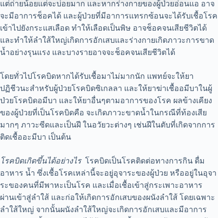
แต่ถ่ายน้อยแต่จะบ่อยมาก และหากร่างกายของผู้ป่วยอ่อนแอ อาจ
จะมีอาการช็อคได้ และผู้ป่วยที่มีอาการแทรกซ้อนจะได้รับเชื้อโรค
เข้าไปยังกระแสเลือด ทำให้เลือดเป็นพิษ อาจช็อคจนเสียชีวิตได้
และทำให้ลำใส้ใหญ่เกิดการอักเสบและร่างกายเกิดภาวะการขาด
น้ำอย่างรุนแรง และบางรายอาจจะช็อคจนเสียชีวิตได้
โดยทั่วไปโรคบิดหากได้รับเชื้อมาไม่มากนัก แพทย์จะให้ยา
ปฏิชีวนะสำหรับผู้ป่วยโรคบิดซิเกลลา และให้ยาฆ่าเชื้ออมีบาในผู้
ป่วยโรคบิดอมีบา และให้ยาอื่นๆตามอาการของโรค ผลข้างเคียง
ของผู้ป่วยที่เป็นโรคบิดคือ จะเกิดภาวะขาดน้ำในกรณีที่ท้องเสีย
มากๆ ภาวะซีดและเป็นฝี ในอวัยวะต่างๆ เช่นฝีในตับที่เกิดจากการ
ติดเชื้ออะมีบา เป็นต้น
โรคบิดเกิดขึ้นได้อย่างไร
โรคบิดเป็นโรคติดต่อทางการกิน ดื่ม
อาหาร น้ำ ซึ่งเชื้อโรคเหล่านี้จะอยู่อุจาระของผู้ป่วย หรืออยู่ในอุจา
ระของคนที่มีพาหะเป็นโรค และเมื่อเชื้อเข้าสู่กระเพาะอาหาร
ผ่านเข้าสู่ลำใส้ และก่อให้เกิดการอักเสบของผนังลำใส้ โดยเฉพาะ
ลำใส้ใหญ่ จากนั้นผนังลำใส้ใหญ่จะเกิดการอักเสบและมีอาการ