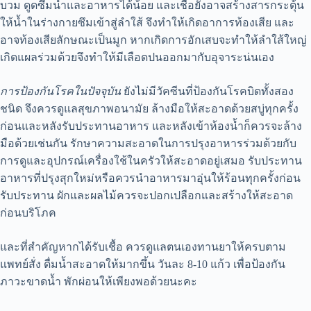
บวม ดูดซึมน้ำและอาหารได้น้อย และเชื้อยังอาจสร้างสารกระตุ้น
ให้น้ำในร่างกายซึมเข้าสู่ลำใส้ จึงทำให้เกิดอาการท้องเสีย และ
อาจท้องเสียลักษณะเป็นมูก หากเกิดการอักเสบจะทำให้ลำใส้ใหญ่
เกิดแผลร่วมด้วยจึงทำให้มีเลือดปนออกมากับอุจาระน่นเอง
การป้องกันโรคในปัจจุบัน
ยังไม่มีวัคซีนที่ป้องกันโรคบิดทั้งสอง
ชนิด จึงควรดูแลสุขภาพอนามัย ล้างมือให้สะอาดด้วยสบู่ทุกครั้ง
ก่อนและหลังรับประทานอาหาร และหลังเข้าห้องน้ำก็ควรจะล้าง
มือด้วยเช่นกัน รักษาความสะอาดในการปรุงอาหารร่วมด้วยกับ
การดูและอุปกรณ์เครื่องใช้ในครัวให้สะอาดอยู่เสมอ รับประทาน
อาหารที่ปรุงสุกใหม่หรือควรนำอาหารมาอุ่นให้ร้อนทุกครั้งก่อน
รับประทาน ผักและผลไม้ควรจะปอกเปลือกและสร้างให้สะอาด
ก่อนบริโภค
และที่สำคัญหากได้รับเชื้อ ควรดูแลตนเองทานยาให้ครบตาม
แพทย์สั่ง ดื่มน้ำสะอาดให้มากขึ้น วันละ 8-10 แก้ว เพื่อป้องกัน
ภาวะขาดน้ำ พักผ่อนให้เพียงพอด้วยนะคะ