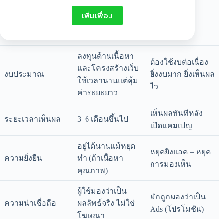
ด้านล่างนี้กัน
เพิ่มเพื่อน
หัวข้อ
การทำ SEO
การยิง ADS
ลงทุนด้านเนื้อหา
ต้องใช้งบต่อเนื่อง
และโครงสร้างเว็บ
งบประมาณ
ยิ่งงบมาก ยิ่งเห็นผล
ใช้เวลานานแต่คุ้ม
ไว
ค่าระยะยาว
เห็นผลทันทีหลัง
ระยะเวลาเห็นผล
3–6 เดือนขึ้นไป
เปิดแคมเปญ
อยู่ได้นานแม้หยุด
หยุดยิงแอด = หยุด
ความยั่งยืน
ทำ (ถ้าเนื้อหา
การมองเห็น
คุณภาพ)
ผู้ใช้มองว่าเป็น
มักถูกมองว่าเป็น
ความน่าเชื่อถือ
ผลลัพธ์จริง ไม่ใช่
Ads (โปรโมชัน)
โฆษณา