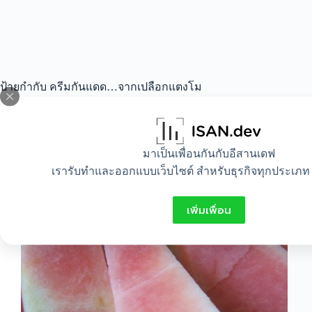
ป้ายกำกับ
ครีมกันแดด…จากเปลือกแตงโม
All
,
Beauty
,
Healthy
,
Idea
มาเป็นเพื่อนกันกับอีสานเดฟ
เรารับทำและออกแบบเว็บไซต์ สำหรับธุรกิจทุกประเภท 
ครีมกันแดด…จากเปลือกแตงโม
เพิ่มเพื่อน