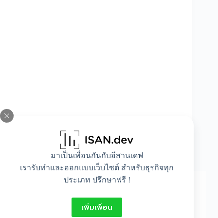
คําถามกวนๆ คำถามฮาๆ รวมคำถามกวน
มาเป็นเพื่อนกันกับอีสานเดฟ
ประสาท
เรารับทำและออกแบบเว็บไซต์ สำหรับธุรกิจทุก
ประเภท ปรึกษาฟรี !
เพิ่มเพื่อน