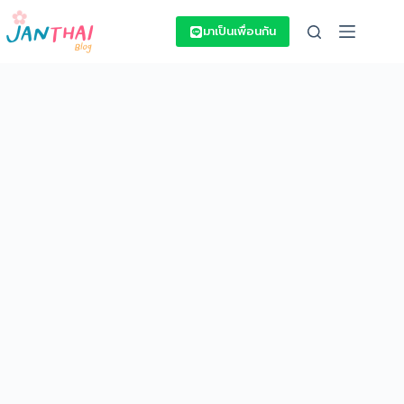
Skip
to
มาเป็นเพื่อนกัน
content