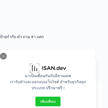
ป้ายกำกับ
คํา ถาม ฮา แตก
All
,
Lifestyle
คําถามกวนๆ คำถามฮาๆ รวมคำถามกวน
ประสาท
มาเป็นเพื่อนกันกับอีสานเดฟ
เรารับทำและออกแบบเว็บไซต์ สำหรับธุรกิจทุก
ประเภท ปรึกษาฟรี !
เพิ่มเพื่อน