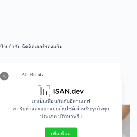
ป้ายกำกับ
ฉีดฟิลเลอร์ร่องแก้ม
All
,
Beauty
บอกลาร่องลึก! ฉีดฟิลเลอร์แก้ร่องแก้มลึก สวยแล
ดูเป็นธรรมชาติ
มาเป็นเพื่อนกันกับอีสานเดฟ
เรารับทำและออกแบบเว็บไซต์ สำหรับธุรกิจทุก
ประเภท ปรึกษาฟรี !
เพิ่มเพื่อน