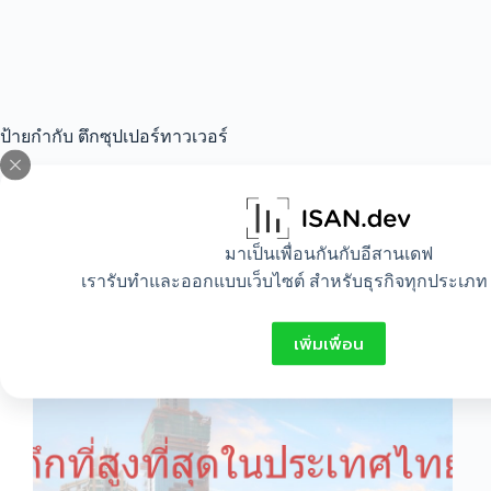
ป้ายกำกับ
ตึกซุปเปอร์ทาวเวอร์
All
,
Lifestyle
มาเป็นเพื่อนกันกับอีสานเดฟ
เรารับทำและออกแบบเว็บไซต์ สำหรับธุรกิจทุกประเภท 
ตึกสูงที่สุดในประเทศไทย อัพเดทความรู้ใหม่
ล่าสุด
เพิ่มเพื่อน