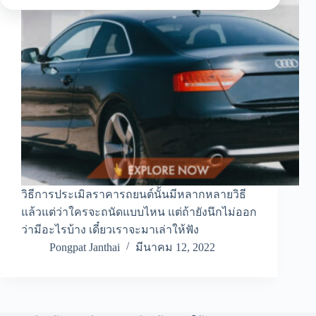
วิธีการประเมิลราคารถยนต์นั้นมีหลากหลายวิธี
แล้วแต่ว่าใครจะถนัดแบบไหน แต่ถ้ายังนึกไม่ออก
ว่ามีอะไรบ้าง เดี๋ยวเราจะมาเล่าให้ฟัง
Pongpat Janthai
มีนาคม 12, 2022