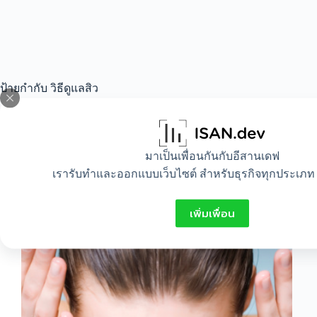
ป้ายกำกับ
วิธีดูแลสิว
All
,
Beauty
,
Healthy
,
Lifestyle
มาเป็นเพื่อนกันกับอีสานเดฟ
เรารับทำและออกแบบเว็บไซต์ สำหรับธุรกิจทุกประเภท 
วิธีดูแลหน้าไม่ให้เป็นสิว
เพิ่มเพื่อน