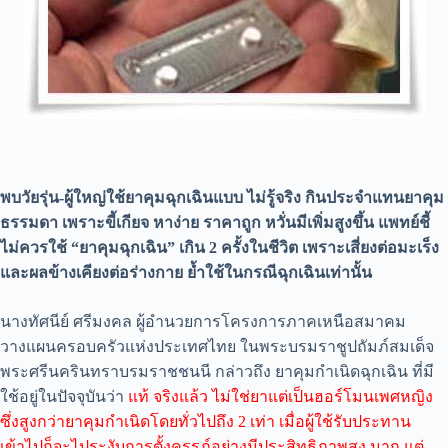
พบวัยรุ่น-ผู้ใหญ่ใช้ยาคุมฉุกเฉินแบบ ไม่รู้จริง กินประจำแทนยาคุม
ธรรมดา เพราะขี้เกียจ หาง่าย ราคาถูก หวั่นมีเพิ่มสูงขึ้น แพทย์ชี้
ไม่ควรใช้ “ยาคุมฉุกเฉิน” เกิน 2 ครั้งในชีวิต เพราะเสี่ยงต่อมะเร็ง
และผลข้างเคียงต่อร่างกาย ย้ำใช้ในกรณีฉุกเฉินเท่านั้น
นางทัศนีย์ ศรีมงคล ผู้อำนวยการโครงการภาคเหนือสมาคม
วางแผนครอบครัวแห่งประเทศไทย ในพระบรมราชูปถัมภ์สมเด็จ
พระศรีนครินทราบรมราชชนนี กล่าวถึง ยาคุมกำเนิดฉุกเฉิน ที่มี
ใช้อยู่ในปัจจุบันว่า
แท้ จริงแล้ว ไม่ใช่ยาแต่เป็นฮอร์โมนเพศหญิง
ซึ่งสูงกว่ายาคุมกำเนิดโดยทั่วไปถึง 2 เท่า เมื่อผู้ใช้รับประทาน
เข้าไปก็จะไประงับการตั้งครรภ์อย่างมีประสิทธิภาพสูง มาก แต่