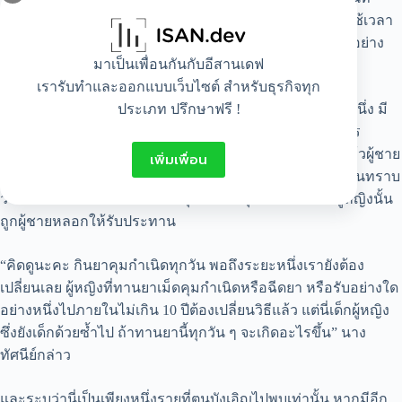
ทันใด รวมทั้งการวิจัยถึงผลกระทบยังไม่ชัดเจนเพราะต้องใช้เวลา
ในการศึกษา แต่การที่ร่างกายรับสิ่งใดมากเกินไปย่อมไม่ดีอย่าง
มาเป็นเพื่อนกันกับอีสานเดฟ
แน่นอน ซึ่งในทางการแพทย์ควรป้องกันไว้ก่อน
เรารับทำและออกแบบเว็บไซต์ สำหรับธุรกิจทุก
ประเภท ปรึกษาฟรี !
นางทัศนีย์กล่าวต่อไปว่า ตนได้ไปบรรยายในโรงเรียนแห่งหนึ่ง มี
เด็กผู้หญิงชั้น ม.5 คนหนึ่งมาเล่าให้ตนฟังว่ามีแฟนเป็นทหาร
อากาศ ซึ่งแฟนมารับไปนอนด้วยทุกวัน พอนอนด้วยเสร็จแล้วผู้ชาย
เพิ่มเพื่อน
ก็ให้กินยาเม็ดขาว ๆ เม็ดหนึ่ง อยากจะรู้ว่าเป็นยาอะไร ซึ่งตนทราบ
ว่ายาเม็ดสีขาวดังกล่าวเป็นยาคุมกำเนิดฉุกเฉิน และเด็กผู้หญิงนั้น
ถูกผู้ชายหลอกให้รับประทาน
“คิดดูนะคะ กินยาคุมกำเนิดทุกวัน พอถึงระยะหนึ่งเรายังต้อง
เปลี่ยนเลย ผู้หญิงที่ทานยาเม็ดคุมกำเนิดหรือฉีดยา หรือรับอย่างใด
อย่างหนึ่งไปภายในไม่เกิน 10 ปีต้องเปลี่ยนวิธีแล้ว แต่นี่เด็กผู้หญิง
ซึ่งยังเด็กด้วยซ้ำไป ถ้าทานยานี้ทุกวัน ๆ จะเกิดอะไรขึ้น” นาง
ทัศนีย์กล่าว
และระบุว่านี่เป็นเพียงหนึ่งรายที่ตนบังเอิญไปพบเท่านั้น หากมีอีก