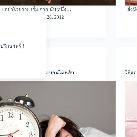
1.อย่าโวยวาย เริ่ม จาก นับ หนึ่ง…
สิ่งม
pakky
มีนาคม 28, 2012
ปรึกษาฟรี !
All
,
Healthy
โทรศัพท์ ภัยร้ายปวดหัว นอนไม่หลับ
วิธีแ