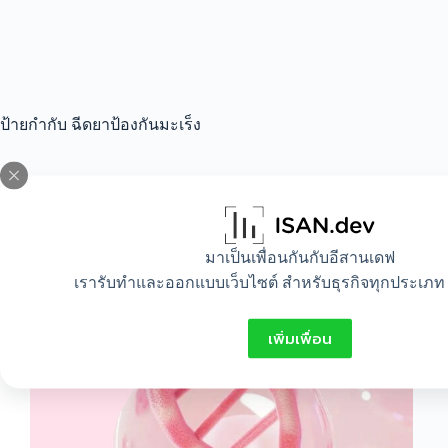
ป้ายกำกับ
ฉีดยาป้องกันมะเร็ง
All
,
Beauty
,
Idea
,
Mom and baby
มาเป็นเพื่อนกันกับอีสานเดฟ
การฉีดวัคซีนป้องกันมะเร็งปากมดลูก (วัคซีน
เรารับทำและออกแบบเว็บไซต์ สำหรับธุรกิจทุกประเภท 
HPV) คืออะไร ใครบ้างควรฉีด ?
เพิ่มเพื่อน