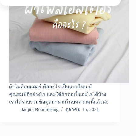
ผ้าโพลีเอสเตอร์ คืออะไร เป็นแบบไหน มี
คุณสมบัติอย่างไร และใช้ถักทอเป็นอะไรได้บ้าง
เราได้รวบรวมข้อมูลมาฝากในบทความนี้แล้วค่ะ
Janjira Boonrueang
ตุลาคม 15, 2021