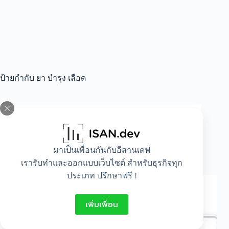
ป้ายกำกับ
ยา บำรุง เลือด
All
,
Beauty
,
Food
,
Healthy
อาหารบำรุงเลือด สำหรับคนโลหิตจางกินอะไร
มาเป็นเพื่อนกันกับอีสานเดฟ
บํารุง มาดูกัน
เรารับทำและออกแบบเว็บไซต์ สำหรับธุรกิจทุก
ประเภท ปรึกษาฟรี !
เพิ่มเพื่อน