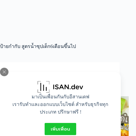
ป้ายกำกับ
สูตรน้ำซุปเด็ก6เดือนขึ้นไป
All
,
Food
,
Mom and baby
รวมสูตรน้ำสต็อกลูกน้อยวัย6เดือนขึ้นไป
มาเป็นเพื่อนกันกับอีสานเดฟ
เรารับทำและออกแบบเว็บไซต์ สำหรับธุรกิจทุก
ประเภท ปรึกษาฟรี !
เพิ่มเพื่อน