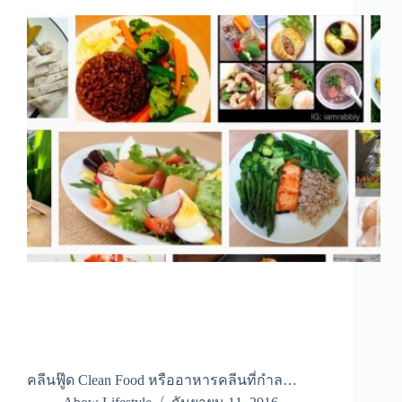
คลีนฟู๊ด Clean Food หรืออาหารคลีนที่กำล…