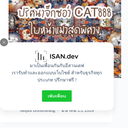
มาเป็นเพื่อนกันกับอีสานเดฟ
เรารับทำและออกแบบเว็บไซต์ สำหรับธุรกิจทุก
ประเภท ปรึกษาฟรี !
จิ๊กซอว์ ภาพ CAT888 เป็นภาพที่ท้าทายมาก
สำหรับคนที่จะเล่นเกมส์นี้ เพราะต้องเป็นคนที่มี
เพิ่มเพื่อน
สมาธิเป็นเลิศ และต้องจดจ่อตั้งใจที่จำทำให้รูปนี้
ออกมาสำเร็จจริงๆ
Janjira Boonrueang
มีนาคม 25, 2024